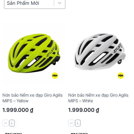
Product Sort
Sort content
Nón bảo hiểm xe đạp Giro Agilis
Nón bảo hiểm xe đạp Giro Agilis
MIPS – Yellow
MIPS – White
1.999.000
₫
1.999.000
₫
M
L
M
L