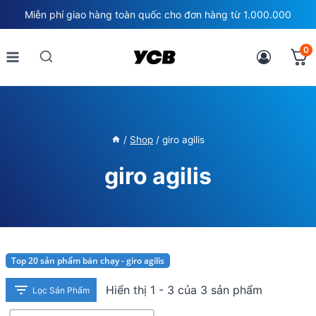
Skip
Miễn phí giao hàng toàn quốc cho đơn hàng từ 1.000.000
to
content
0
/
Shop
/
giro agilis
giro agilis
Top 20 sản phẩm bán chạy - giro agilis
Hiển thị 1 - 3 của 3 sản phẩm
Lọc Sản Phẩm