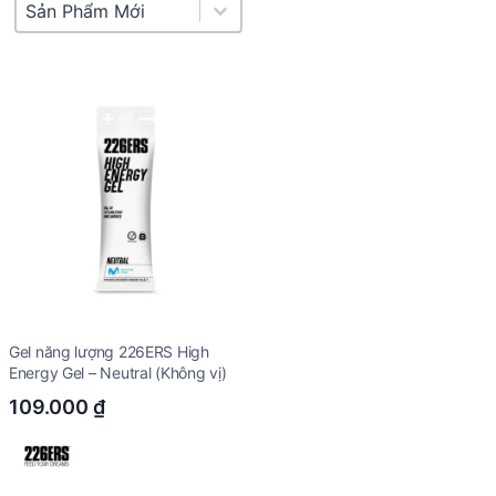
Product Sort
Sort content
Gel năng lượng 226ERS High
Energy Gel – Neutral (Không vị)
109.000
₫