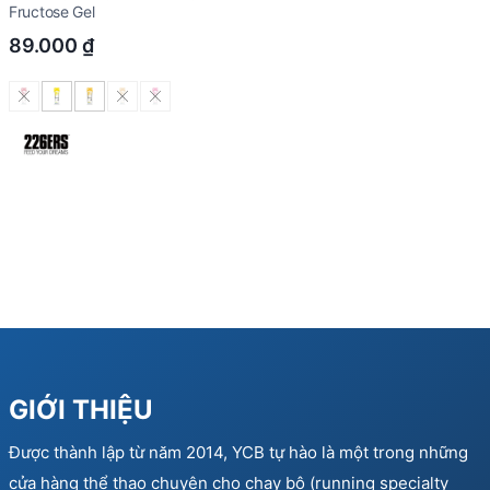
Fructose Gel
89.000
₫
GIỚI THIỆU
Được thành lập từ năm 2014, YCB tự hào là một trong những
cửa hàng thể thao chuyên cho chạy bộ (running specialty