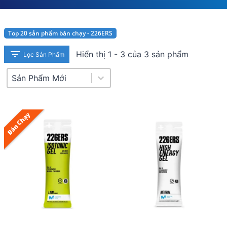
Top 20 sản phẩm bán chạy - 226ERS
Hiển thị 1 - 3 của 3 sản phẩm
Lọc Sản Phẩm
Product Sort
Sort content
Bán Chạy