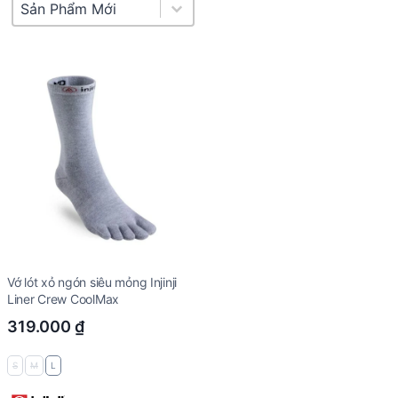
Product Sort
Sort content
Vớ lót xỏ ngón siêu mỏng Injinji
Liner Crew CoolMax
319.000
₫
S
M
L