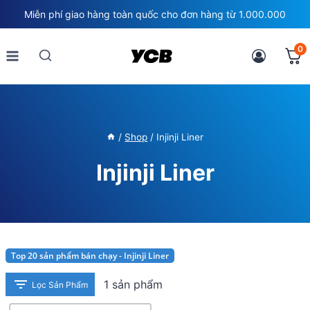
Skip
Miễn phí giao hàng toàn quốc cho đơn hàng từ 1.000.000
to
content
0
/
Shop
/
Injinji Liner
Injinji Liner
Top 20 sản phẩm bán chạy - Injinji Liner
1 sản phẩm
Lọc Sản Phẩm