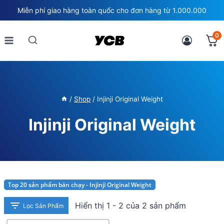
Skip
Miễn phí giao hàng toàn quốc cho đơn hàng từ 1.000.000
to
content
0
/
Shop
/
Injinji Original Weight
Injinji Original Weight
Top 20 sản phẩm bán chạy - Injinji Original Weight
Hiển thị 1 - 2 của 2 sản phẩm
Lọc Sản Phẩm