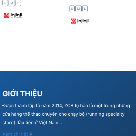
S
M
L
S
M
L
GIỚI THIỆU
Được thành lập từ năm 2014, YCB tự hào là một trong những
cửa hàng thể thao chuyên cho chạy bộ (running specialty
store) đầu tiên ở Việt Nam…
Xem chi tiết