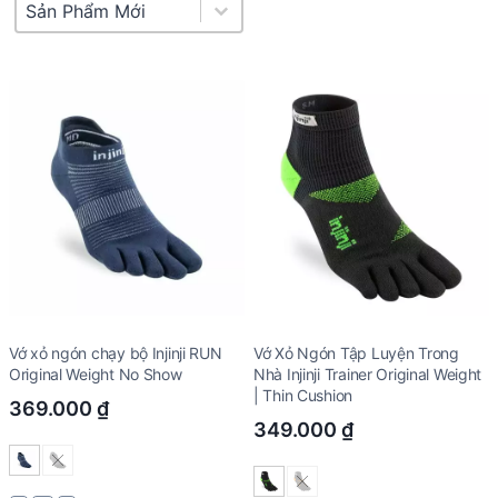
Product Sort
Sort content
Vớ xỏ ngón chạy bộ Injinji RUN
Vớ Xỏ Ngón Tập Luyện Trong
Original Weight No Show
Nhà Injinji Trainer Original Weight
| Thin Cushion
369.000
₫
349.000
₫