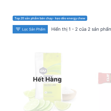
Top 20 sản phẩm bán chạy - kẹo dẻo energy chew
Hiển thị 1 - 2 của 2 sản phẩ
Lọc Sản Phẩm
Hết Hàng