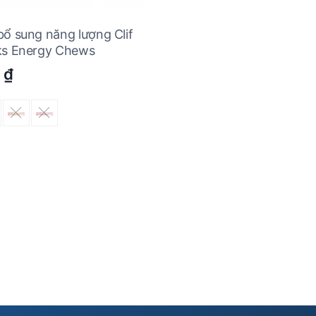
bổ sung năng lượng Clif
ks Energy Chews
0
₫