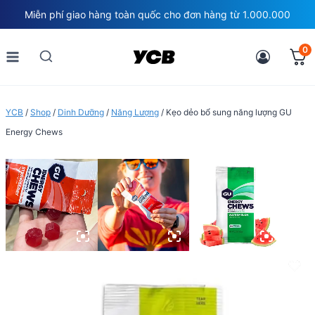
Skip
Miễn phí giao hàng toàn quốc cho đơn hàng từ 1.000.000
to
content
0
YCB
/
Shop
/
Dinh Dưỡng
/
Năng Lượng
/
Kẹo dẻo bổ sung năng lượng GU
Energy Chews