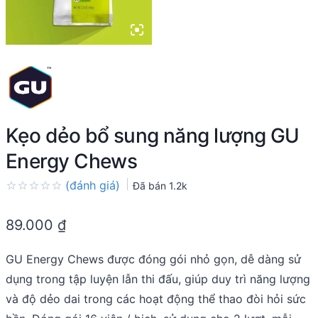
Kẹo dẻo bổ sung năng lượng GU
Energy Chews
(đánh giá)
Đã bán
1.2k
Rated
0.0
89.000
₫
out
of
5
GU Energy Chews được đóng gói nhỏ gọn, dễ dàng sử
dụng trong tập luyện lẫn thi đấu, giúp duy trì năng lượng
và độ dẻo dai trong các hoạt động thể thao đòi hỏi sức