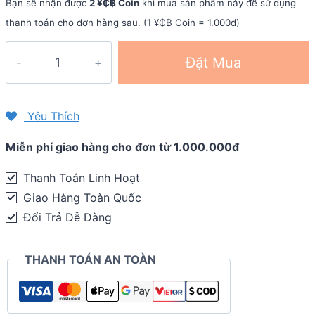
Bạn sẽ nhận được
2 ¥₵฿ Coin
khi mua sản phẩm này để sử dụng
thanh toán cho đơn hàng sau. (1 ¥₵฿ Coin = 1.000đ)
Kẹo
Đặt Mua
dẻo
bổ
sung
Yêu Thích
năng
Miễn phí giao hàng cho đơn từ 1.000.000đ
lượng
GU
Thanh Toán Linh Hoạt
Energy
Giao Hàng Toàn Quốc
Chews
Đổi Trả Dễ Dàng
quantity
THANH TOÁN AN TOÀN