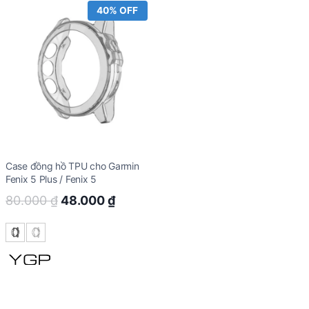
40% OFF
Case đồng hồ TPU cho Garmin
Fenix 5 Plus / Fenix 5
Original
Current
80.000
₫
48.000
₫
price
price
was:
is:
80.000 ₫.
48.000 ₫.