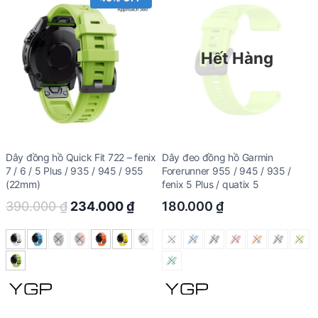
Hết Hàng
Dây đồng hồ Quick Fit 722 – fenix
Dây đeo đồng hồ Garmin
7 / 6 / 5 Plus / 935 / 945 / 955
Forerunner 955 / 945 / 935 /
(22mm)
fenix 5 Plus / quatix 5
Original
Current
390.000
₫
234.000
₫
180.000
₫
price
price
was:
is:
390.000 ₫.
234.000 ₫.