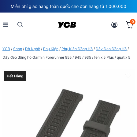
Skip
Miễn phí giao hàng toàn quốc cho đơn hàng từ 1.000.000
to
content
0
YCB
/
Shop
/
Đồ Nghề
/
Phụ Kiện
/
Phụ Kiện Đồng Hồ
/
Dây Đeo Đồng Hồ
/
Dây đeo đồng hồ Garmin Forerunner 955 / 945 / 935 / fenix 5 Plus / quatix 5
Hết Hàng