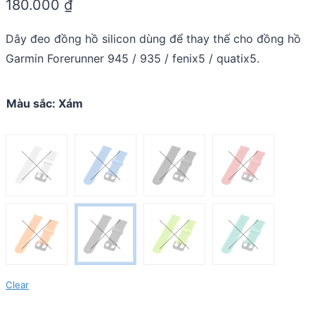
180.000
₫
out
of
5
Dây đeo đồng hồ silicon dùng để thay thế cho đồng hồ
Garmin Forerunner 945 / 935 / fenix5 / quatix5.
Màu sắc
:
Xám
Clear