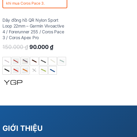
khi mua Coros Pace 3.
Dây đồng hồ QR Nylon Sport
Loop 22mm – Garmin Vivoactive
4 / Forerunner 255 / Coros Pace
3 / Coros Apex Pro
Original
Current
150.000
₫
90.000
₫
price
price
was:
is:
150.000 ₫.
90.000 ₫.
GIỚI THIỆU