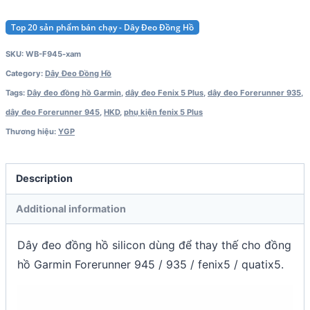
Plus
/
Top 20 sản phẩm bán chạy - Dây Đeo Đồng Hồ
quatix
SKU:
WB-F945-xam
5
Category:
Dây Đeo Đồng Hồ
quantity
Tags:
Dây đeo đồng hồ Garmin
,
dây đeo Fenix 5 Plus
,
dây đeo Forerunner 935
,
dây đeo Forerunner 945
,
HKD
,
phụ kiện fenix 5 Plus
Thương hiệu:
YGP
Description
Additional information
Dây đeo đồng hồ silicon dùng để thay thế cho đồng
hồ Garmin Forerunner 945 / 935 / fenix5 / quatix5.