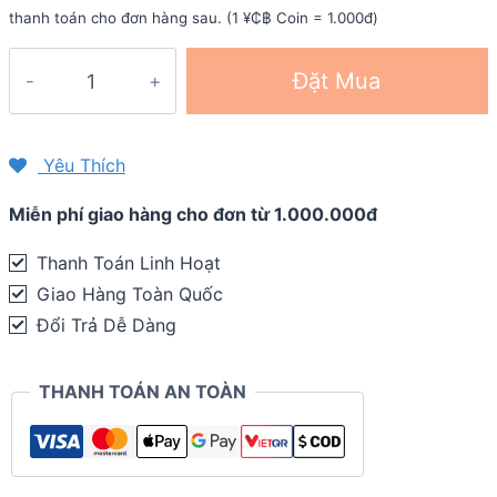
thanh toán cho đơn hàng sau. (1 ¥₵฿ Coin = 1.000đ)
Dây
Đặt Mua
đeo
đồng
hồ
Yêu Thích
Garmin
Miễn phí giao hàng cho đơn từ 1.000.000đ
Forerunner
955
Thanh Toán Linh Hoạt
/
Giao Hàng Toàn Quốc
945
Đổi Trả Dễ Dàng
/
935
THANH TOÁN AN TOÀN
/
fenix
5