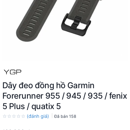
Dây đeo đồng hồ Garmin
Forerunner 955 / 945 / 935 / fenix
5 Plus / quatix 5
(đánh giá)
Đã bán
158
Rated
0.0