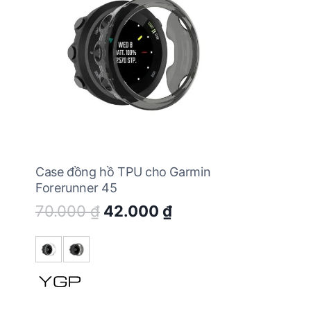
Case đồng hồ TPU cho Garmin
Forerunner 45
Original
Current
70.000
₫
42.000
₫
price
price
was:
is:
70.000 ₫.
42.000 ₫.