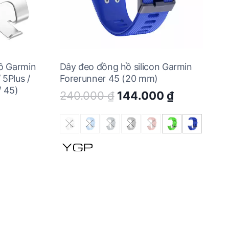
ồ Garmin
Dây đeo đồng hồ silicon Garmin
 5Plus /
Forerunner 45 (20 mm)
/ 45)
Original
Current
240.000
₫
144.000
₫
price
price
was:
is:
240.000 ₫.
144.000 ₫