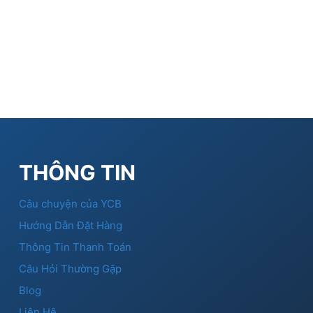
THÔNG TIN
Câu chuyện của YCB
Hướng Dẫn Đặt Hàng
Thông Tin Thanh Toán
Câu Hỏi Thường Gặp
Blog
Liên Hệ