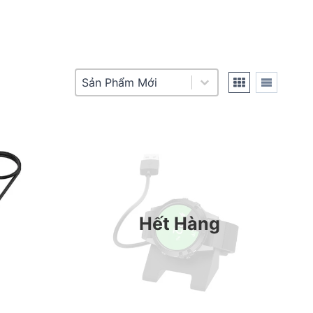
Product Sort
Sort content
Hết Hàng