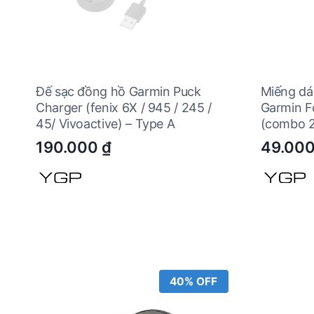
Đế sạc đồng hồ Garmin Puck
Miếng dá
Charger (fenix 6X / 945 / 245 /
Garmin F
45/ Vivoactive) – Type A
(combo 2
190.000
₫
49.00
40% OFF