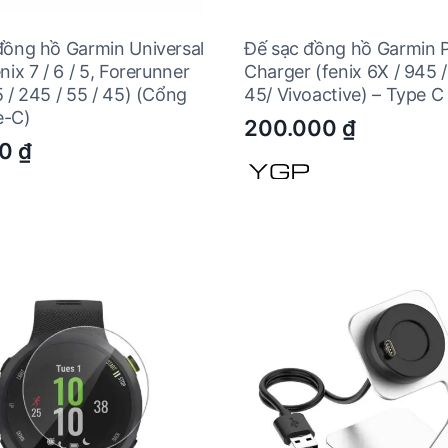
đồng hồ Garmin Universal
Đế sạc đồng hồ Garmin 
nix 7 / 6 / 5, Forerunner
Charger (fenix 6X / 945 /
 / 245 / 55 / 45) (Cổng
45/ Vivoactive) – Type C
e-C)
200.000
₫
00
₫