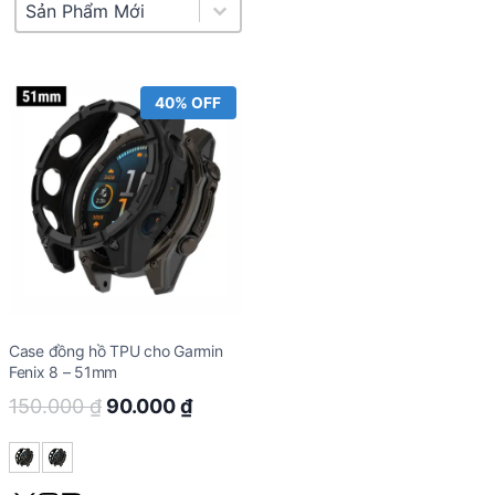
Product Sort
Sort content
40% OFF
Case đồng hồ TPU cho Garmin
Fenix 8 – 51mm
Original
Current
150.000
₫
90.000
₫
price
price
was:
is: