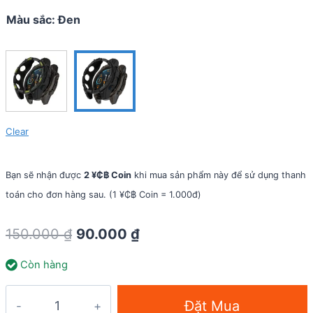
Màu sắc
:
Đen
Clear
Bạn sẽ nhận được
2 ¥₵฿ Coin
khi mua sản phẩm này để sử dụng thanh
toán cho đơn hàng sau. (1 ¥₵฿ Coin = 1.000đ)
Original
Current
150.000
₫
90.000
₫
price
price
Còn hàng
was:
is:
150.000 ₫.
90.000 ₫.
Case
Đặt Mua