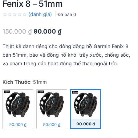
Fenix 8 – 51mm
(đánh giá)
Đã bán
0
Rated
0.0
Original
Current
150.000
₫
90.000
₫
out
of
price
price
5
Thiết kế dành riêng cho dòng đồng hồ Garmin Fenix 8
was:
is:
bản 51mm, bảo vệ đồng hồ khỏi trầy xước, chống sốc,
150.000 ₫.
90.000 ₫.
va chạm trong các hoạt động thể thao ngoài trời.
Kích Thước
:
51mm
90.000
₫
90.000
₫
90.000
₫