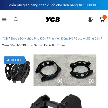
Skip
Miễn phí giao hàng toàn quốc cho đơn hàng từ 1.000.000
to
content
0
YCB
/
Shop
/
Đồ Nghề
/
Phụ Kiện
/
Phụ Kiện Đồng Hồ
/
Case – Miếng Dán
/
Case đồng hồ TPU cho Garmin Fenix 8 – 51mm
40% OFF