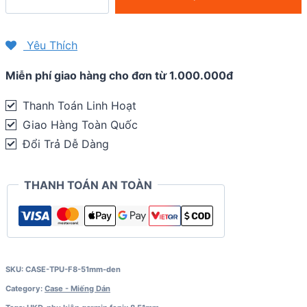
đồng
hồ
TPU
Yêu Thích
cho
Miễn phí giao hàng cho đơn từ 1.000.000đ
Garmin
Fenix
Thanh Toán Linh Hoạt
8
Giao Hàng Toàn Quốc
-
Đổi Trả Dễ Dàng
51mm
quantity
THANH TOÁN AN TOÀN
SKU:
CASE-TPU-F8-51mm-den
Category:
Case - Miếng Dán