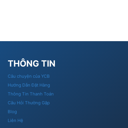
THÔNG TIN
Câu chuyện của YCB
Hướng Dẫn Đặt Hàng
Thông Tin Thanh Toán
Câu Hỏi Thường Gặp
Blog
Liên Hệ