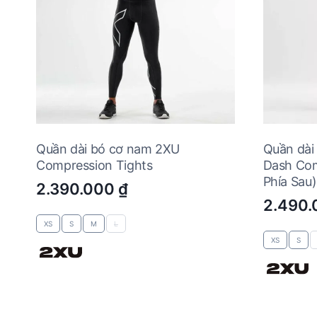
Quần dài bó cơ nam 2XU
Quần dài
Compression Tights
Dash Com
Phía Sau)
2.390.000
₫
2.490
XS
S
M
L
XS
S