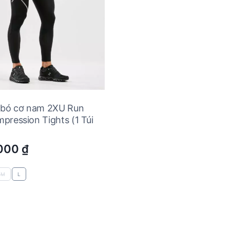
 bó cơ nam 2XU Run
pression Tights (1 Túi
.000
₫
M
L