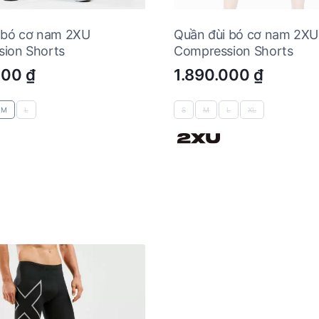
 bó cơ nam 2XU
Quần đùi bó cơ nam 2XU
ion Shorts
Compression Shorts
000
₫
1.890.000
₫
M
L
S
M
L
XL