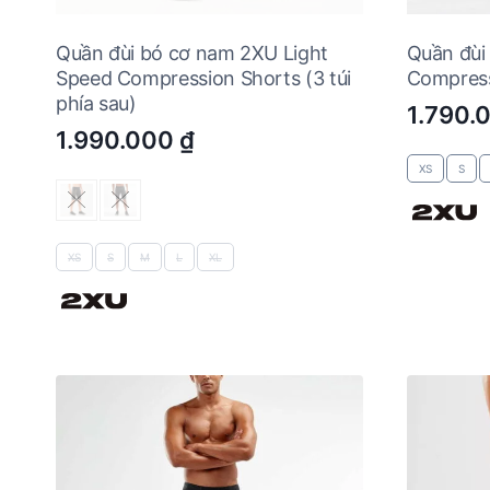
Quần đùi bó cơ nam 2XU Light
Quần đùi
Speed Compression Shorts (3 túi
Compress
phía sau)
1.790.
1.990.000
₫
XS
S
XS
S
M
L
XL