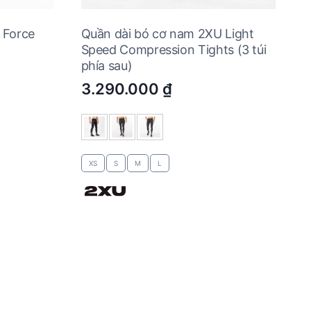
 Force
Quần dài bó cơ nam 2XU Light
Speed Compression Tights (3 túi
phía sau)
3.290.000
₫
XS
S
M
L