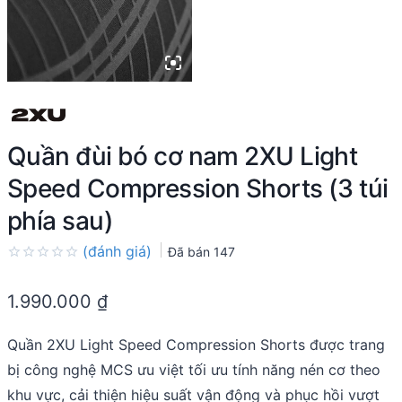
Quần đùi bó cơ nam 2XU Light
Speed Compression Shorts (3 túi
phía sau)
(đánh giá)
Đã bán
147
Rated
0.0
1.990.000
₫
out
of
5
Quần 2XU Light Speed Compression Shorts được trang
bị công nghệ MCS ưu việt tối ưu tính năng nén cơ theo
khu vực, cải thiện hiệu suất vận động và phục hồi vượt