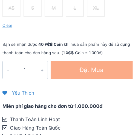
XS
S
M
L
XL
Clear
Bạn sẽ nhận được
40 ¥₵฿ Coin
khi mua sản phẩm này để sử dụng
thanh toán cho đơn hàng sau. (1 ¥₵฿ Coin = 1.000đ)
Quần
Đặt Mua
đùi
bó
cơ
Yêu Thích
nam
Miễn phí giao hàng cho đơn từ 1.000.000đ
2XU
Light
Thanh Toán Linh Hoạt
Speed
Giao Hàng Toàn Quốc
Compression