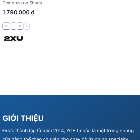
Compression Shorts
1.790.000
₫
XS
S
M
L
GIỚI THIỆU
Được thành lập từ năm 2014, YCB tự hào là một trong những
cửa hàng thể thao chuyên cho chạy bộ (running specialty