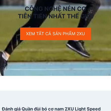
CÔNG NGHỆ NÉN CƠ
TIÊN TIẾN NHẤT THẾ GIỚI
XEM TẤT CẢ SẢN PHẨM 2XU
Đánh giá Quần đùi bó cơ nam 2XU Light Speed