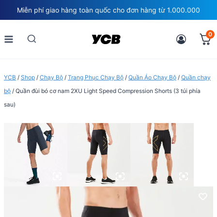
Skip
Miễn phí giao hàng toàn quốc cho đơn hàng từ 1.000.000
to
content
0
YCB
/
Shop
/
Chạy Bộ
/
Trang Phục Chạy Bộ
/
Quần Áo Chạy Bộ
/
Quần chạy
bộ
/
Quần đùi bó cơ nam 2XU Light Speed Compression Shorts (3 túi phía
sau)