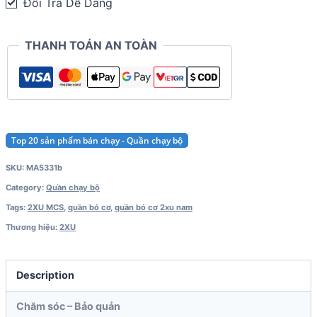
Đổi Trả Dễ Dàng
Shorts
(3
THANH TOÁN AN TOÀN
túi
phía
sau)
quantity
Top 20 sản phẩm bán chạy - Quần chạy bộ
SKU:
MA5331b
Category:
Quần chạy bộ
Tags:
2XU MCS
,
quần bó cơ
,
quần bó cơ 2xu nam
Thương hiệu:
2XU
Description
Chăm sóc – Bảo quản