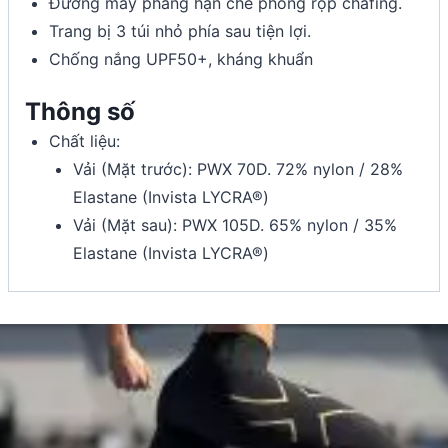
Đường may phẳng hạn chế phồng rộp chafing.
Trang bị 3 túi nhỏ phía sau tiện lợi.
Chống nắng UPF50+, kháng khuẩn
Thông số
Chất liệu:
Vải (Mặt trước): PWX 70D. 72% nylon / 28%
Elastane (Invista LYCRA®)
Vải (Mặt sau): PWX 105D. 65% nylon / 35%
Elastane (Invista LYCRA®)