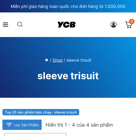
Skip
Miễn phí giao hàng toàn quốc cho đơn hàng từ 1.000.000
to
content
0
/
Shop
/
sleeve trisuit
sleeve trisuit
Top 20 sản phẩm bán chạy - sleeve trisuit
Hiển thị 1 - 4 của 4 sản phẩm
Lọc Sản Phẩm