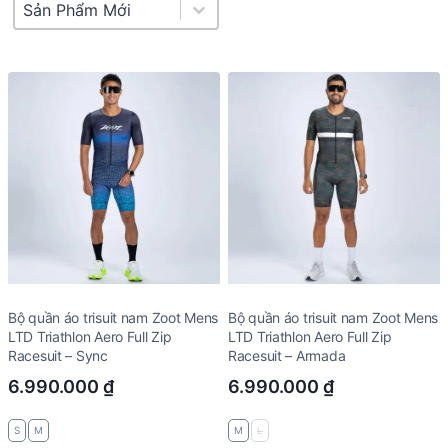
Product Sort
Sort content
Bộ quần áo trisuit nam Zoot Mens
Bộ quần áo trisuit nam Zoot Mens
LTD Triathlon Aero Full Zip
LTD Triathlon Aero Full Zip
Racesuit – Sync
Racesuit – Armada
6.990.000
₫
6.990.000
₫
S
M
M
L