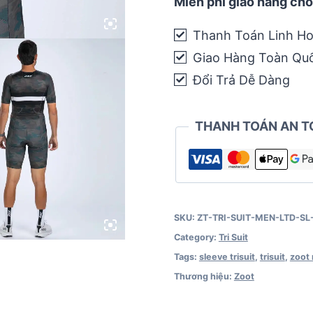
Zoot
Miễn phí giao hàng cho
Mens
Thanh Toán Linh Ho
LTD
Giao Hàng Toàn Qu
Triathlon
Aero
Đổi Trả Dễ Dàng
Full
Zip
THANH TOÁN AN T
Racesuit
-
Armada
quantity
SKU:
ZT-TRI-SUIT-MEN-LTD-SL
Category:
Tri Suit
Tags:
sleeve trisuit
,
trisuit
,
zoot 
Thương hiệu:
Zoot