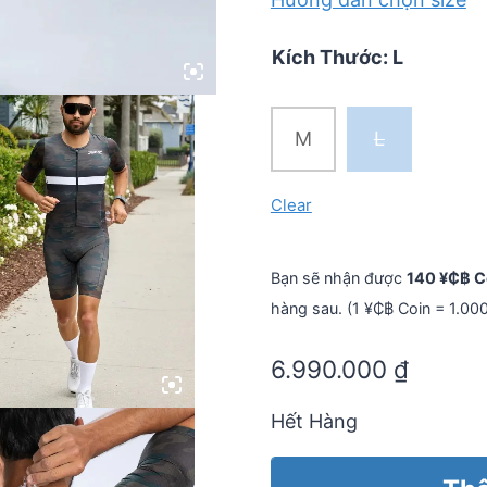
Kích Thước
:
L
M
L
Clear
Bạn sẽ nhận được
140 ¥₵฿ C
hàng sau. (1 ¥₵฿ Coin = 1.00
6.990.000
₫
Hết Hàng