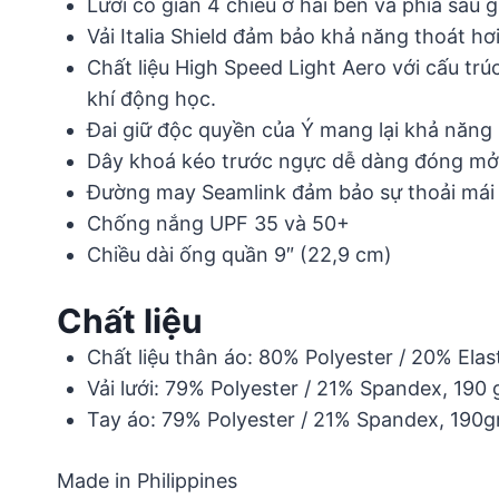
Lưới co giãn 4 chiều ở hai bên và phía sau gi
Vải Italia Shield đảm bảo khả năng thoát hơ
Chất liệu High Speed Light Aero với cấu trú
khí động học.
Đai giữ độc quyền của Ý mang lại khả năng 
Dây khoá kéo trước ngực dễ dàng đóng mở 
Đường may Seamlink đảm bảo sự thoải mái tối
Chống nắng UPF 35 và 50+
Chiều dài ống quần 9″ (22,9 cm)
Chất liệu
Chất liệu thân áo: 80% Polyester / 20% Ela
Vải lưới: 79% Polyester / 21% Spandex, 190
Tay áo: 79% Polyester / 21% Spandex, 190
Made in Philippines