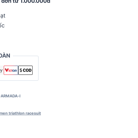
 đơn từ 1.000.000đ
ạt
ốc
OÀN
-ARMADA-l
men triathlon racesuit