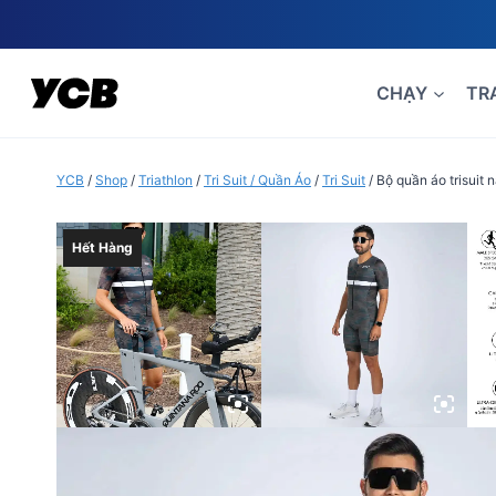
Skip
to
content
CHẠY
TR
YCB
/
Shop
/
Triathlon
/
Tri Suit / Quần Áo
/
Tri Suit
/
Bộ quần áo trisuit
Hết Hàng