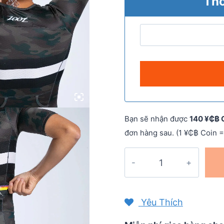
Thô
Bạn sẽ nhận được
140 ¥₵฿ 
đơn hàng sau. (1 ¥₵฿ Coin =
Bộ
quần
áo
trisuit
Yêu Thích
nam