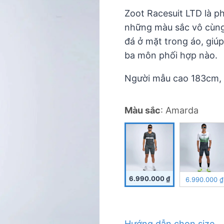
5
Zoot Racesuit LTD là ph
những màu sắc vô cùng 
đá ở mặt trong áo, giúp 
ba môn phối hợp nào.
Người mẫu cao 183cm, 
Màu sắc
:
Amarda
6.990.000
₫
6.990.000
₫
Hướng dẫn chọn size