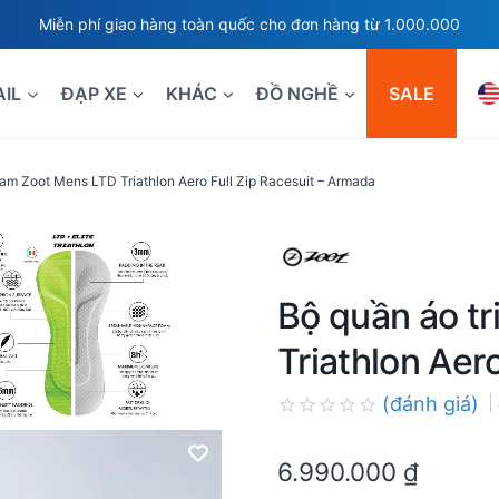
Miễn phí giao hàng toàn quốc cho đơn hàng từ 1.000.000
AIL
ĐẠP XE
KHÁC
ĐỒ NGHỀ
SALE
 nam Zoot Mens LTD Triathlon Aero Full Zip Racesuit – Armada
Bộ quần áo t
Triathlon Aer
(đánh giá)
Rated
0.0
6.990.000
₫
out
of