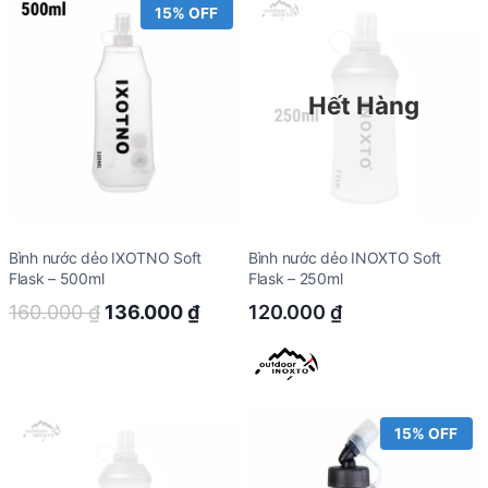
15% OFF
Hết Hàng
Bình nước dẻo IXOTNO Soft
Bình nước dẻo INOXTO Soft
Flask – 500ml
Flask – 250ml
Original
Current
160.000
₫
136.000
₫
120.000
₫
price
price
was:
is:
160.000 ₫.
136.000 ₫.
15% OFF