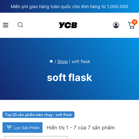
Skip
Miễn phí giao hàng toàn quốc cho đơn hàng từ 1.000.000
to
content
0
/
Shop
/
soft flask
soft flask
Top 20 sản phẩm bán chạy - soft flask
Hiển thị 1 - 7 của 7 sản phẩm
Lọc Sản Phẩm