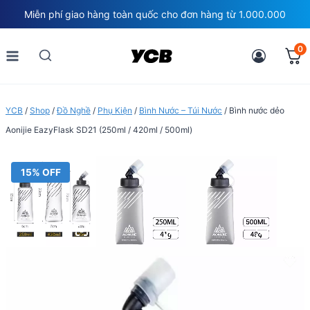
Skip
Miễn phí giao hàng toàn quốc cho đơn hàng từ 1.000.000
to
content
0
YCB
/
Shop
/
Đồ Nghề
/
Phụ Kiện
/
Bình Nước – Túi Nước
/
Bình nước dẻo
Aonijie EazyFlask SD21 (250ml / 420ml / 500ml)
15% OFF