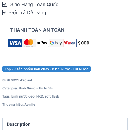
/
Giao Hàng Toàn Quốc
420ml
Đổi Trả Dễ Dàng
/
500ml)
THANH TOÁN AN TOÀN
quantity
Top 20 sản phẩm bán chạy - Bình Nước - Túi Nước
SKU:
SD21-420-ml
Category:
Bình Nước - Túi Nước
Tags:
bình nước dẻo
,
HKD
,
soft flask
Thương hiệu:
Aonijie
Description