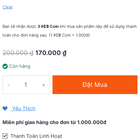
Clear
Bạn sẽ nhận được
3 ¥₵฿ Coin
khi mua sản phẩm này để sử dụng thanh
toán cho đơn hàng sau. (1 ¥₵฿ Coin = 1.000đ)
Original
Current
200.000
₫
170.000
₫
price
price
Còn hàng
was:
is:
200.000 ₫.
170.000 ₫.
Bình
Đặt Mua
nước
dẻo
Aonijie
Yêu Thích
EazyFlask
Miễn phí giao hàng cho đơn từ 1.000.000đ
SD21
(250ml
Thanh Toán Linh Hoạt