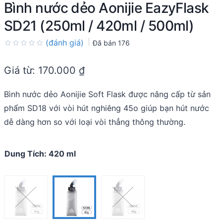
Bình nước dẻo Aonijie EazyFlask
SD21 (250ml / 420ml / 500ml)
(đánh giá)
Đã bán
176
Rated
0.0
Giá từ:
170.000
₫
out
of
5
Bình nước dẻo Aonijie Soft Flask được nâng cấp từ sản
phẩm SD18 với vòi hút nghiêng 45o giúp bạn hút nước
dễ dàng hơn so với loại vòi thẳng thông thường.
Dung Tích
:
420 ml