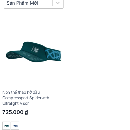
Product Sort
Sort content
Nón thể thao hở đầu
Compressport Spiderweb
Ultralight Visor
725.000
₫