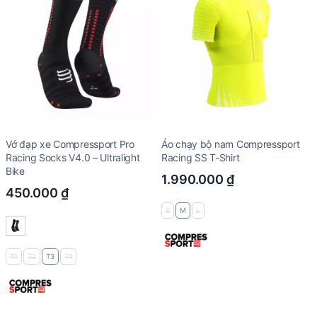
Vớ đạp xe Compressport Pro
Áo chạy bộ nam Compressport
Racing Socks V4.0 – Ultralight
Racing SS T-Shirt
Bike
1.990.000
₫
450.000
₫
S
M
L
T1
T2
T3
T4