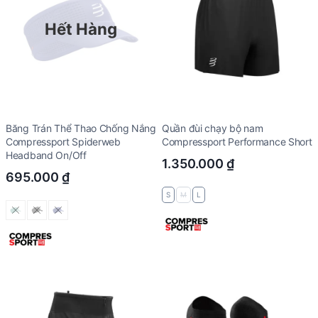
Hết Hàng
Băng Trán Thể Thao Chống Nắng
Quần đùi chạy bộ nam
Compressport Spiderweb
Compressport Performance Short
Headband On/Off
1.350.000
₫
695.000
₫
S
M
L