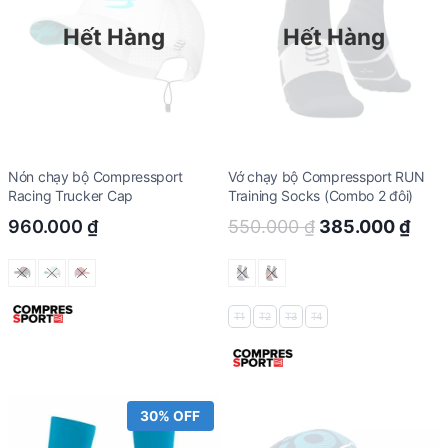
Hết Hàng
Hết Hàng
Nón chạy bộ Compressport
Vớ chạy bộ Compressport RUN
Racing Trucker Cap
Training Socks (Combo 2 đôi)
Original
Curr
960.000
₫
550.000
₫
385.000
₫
price
pric
was:
is:
550.000 ₫.
385.
T1
T2
T3
T4
30% OFF