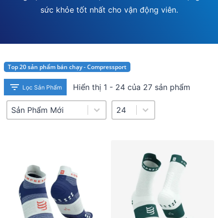
sức khỏe tốt nhất cho vận động viên.
Top 20 sản phẩm bán chạy - Compressport
Hiển thị 1 - 24 của 27 sản phẩm
Lọc Sản Phẩm
Product Sort
Sort content
Select number per page
Select number per page
24