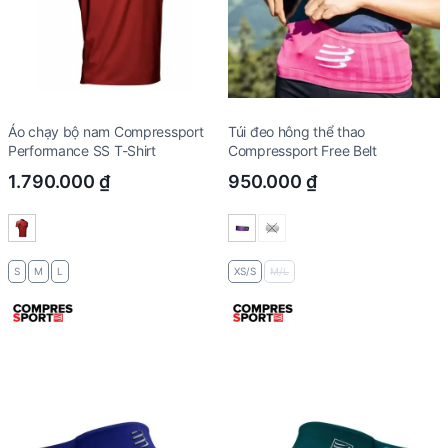
Áo chạy bộ nam Compressport
Túi đeo hông thể thao
Performance SS T-Shirt
Compressport Free Belt
1.790.000
₫
950.000
₫
S
M
L
XS/S
M/L