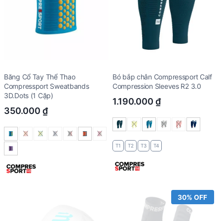
Băng Cổ Tay Thể Thao
Bó bắp chân Compressport Calf
Compressport Sweatbands
Compression Sleeves R2 3.0
3D.Dots (1 Cặp)
1.190.000
₫
350.000
₫
T1
T2
T3
T4
30% OFF