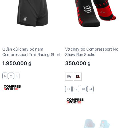
Quần đùi chạy bộ nam
Vớ chạy bộ Compressport No
Compressport Trail Racing Short
Show Run Socks
1.950.000
₫
350.000
₫
S
M
L
T1
T2
T3
T4