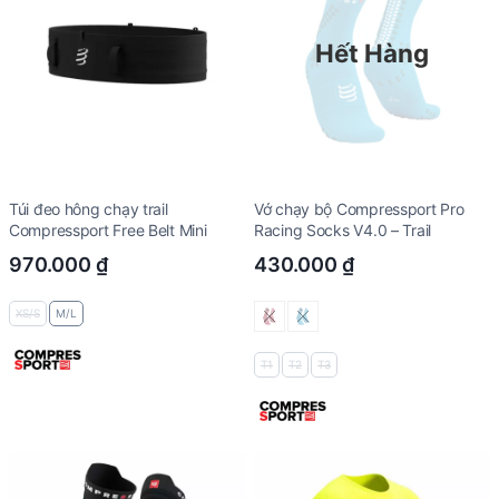
Hết Hàng
Túi đeo hông chạy trail
Vớ chạy bộ Compressport Pro
Compressport Free Belt Mini
Racing Socks V4.0 – Trail
970.000
₫
430.000
₫
XS/S
M/L
T1
T2
T3