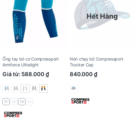
Hết Hàng
Ống tay bó cơ Compressport
Nón chạy bộ Compressport
Armforce Ultralight
Trucker Cap
Giá từ:
588.000
₫
840.000
₫
T1
T2
T3
T4