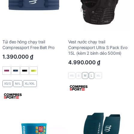
Túi đeo hông chạy trail
Vest nước chạy trail
Compressport Free Belt Pro
Compressport Ultra S Pack Evo
15L (kèm 2 bình dẻo 500ml)
1.390.000
₫
4.990.000
₫
XS
S
M
L
XL
XS/S
M/L
XL/XXL