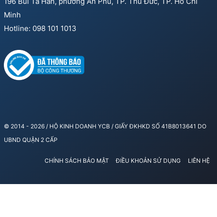
196 Bùi Tá Hán, phường An Phú, TP. Thủ Đức, TP. Hồ Chí
Minh
Hotline: 098 101 1013
© 2014 - 2026 / HỘ KINH DOANH YCB / GIẤY ĐKHKD SỐ 41B8013641 DO
UBND QUẬN 2 CẤP
CHÍNH SÁCH BẢO MẬT
ĐIỀU KHOẢN SỬ DỤNG
LIÊN HỆ