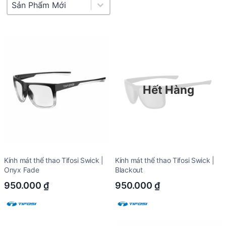
Product Sort
Sort content
Hết Hàng
Kính mát thể thao Tifosi Swick |
Kính mát thể thao Tifosi Swick |
Onyx Fade
Blackout
950.000
₫
950.000
₫