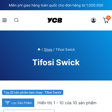
Skip
Miễn phí giao hàng toàn quốc cho đơn hàng từ 1.000.000
to
content
0
/
Shop
/
Tifosi Swick
Tifosi Swick
Top 20 sản phẩm bán chạy - Tifosi Swick
Hiển thị 1 - 10 của 10 sản phẩm
Lọc Sản Phẩm