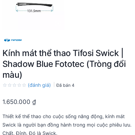
Kính mát thể thao Tifosi Swick |
Shadow Blue Fototec (Tròng đổi
màu)
(đánh giá)
Đã bán
4
Rated
0.0
1.650.000
₫
out
of
5
Thiết kế thể thao cho cuộc sống năng động, kính mát
Swick là người bạn đồng hành trong mọi cuộc phiêu lưu.
Chất. Đỉnh. Đó là Swick.