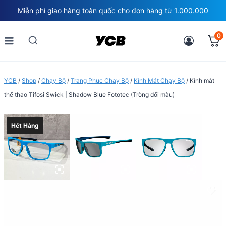
Skip
Miễn phí giao hàng toàn quốc cho đơn hàng từ 1.000.000
to
content
0
YCB
/
Shop
/
Chạy Bộ
/
Trang Phục Chạy Bộ
/
Kính Mát Chạy Bộ
/
Kính mát
thể thao Tifosi Swick | Shadow Blue Fototec (Tròng đổi màu)
Hết Hàng