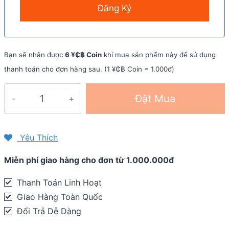
Bạn sẽ nhận được
6 ¥₵฿ Coin
khi mua sản phẩm này để sử dụng
thanh toán cho đơn hàng sau. (1 ¥₵฿ Coin = 1.000đ)
Nón
Đặt Mua
mũ
bơi
silicon
Yêu Thích
Arena
Miễn phí giao hàng cho đơn từ 1.000.000đ
Unisex
Cap
Thanh Toán Linh Hoạt
ARN-
Giao Hàng Toàn Quốc
3426
Đổi Trả Dễ Dàng
quantity