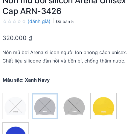
Nón mũ bơi silicon Arena Unisex
Cap ARN-3426
(đánh giá)
Đã bán
5
Rated
0.0
320.000
₫
out
of
5
Nón mũ bơi Arena silicon người lớn phong cách unisex.
Chất liệu silicone đàn hồi và bền bỉ, chống thấm nước.
Màu sắc
:
Xanh Navy