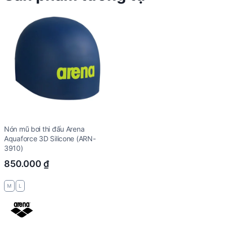
Nón mũ bơi thi đấu Arena
Aquaforce 3D Silicone (ARN-
3910)
850.000
₫
M
L