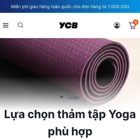
Skip
Miễn phí giao hàng toàn quốc cho đơn hàng từ 1.000.000
to
content
0
/
Yoga
/
Lựa chọn thảm tập Yoga
phù hợp