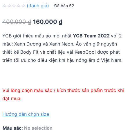
(đánh giá)
Đã bán
52
Rated
0.0
Original
Current
400.000
₫
160.000
₫
out
of
price
price
5
YCB giới thiệu mẫu áo mới nhất
YCB Team 2022
với 2
was:
is:
màu: Xanh Dương và Xanh Neon. Áo vẫn giữ nguyên
400.000 ₫.
160.000 ₫.
thiết kế Body Fit và chất liệu vải KeepCool được phát
triển tối ưu cho điều kiện khí hậu nóng ẩm ở Việt Nam.
Vui lòng chọn màu sắc / kích thước sản phẩm trước khi
đặt mua
Hướng dẫn chọn size
Màu sắc
:
No selection