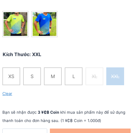
Kích Thước
:
XXL
XS
S
M
L
XL
XXL
Clear
Bạn sẽ nhận được
3 ¥₵฿ Coin
khi mua sản phẩm này để sử dụng
thanh toán cho đơn hàng sau. (1 ¥₵฿ Coin = 1.000đ)
Áo