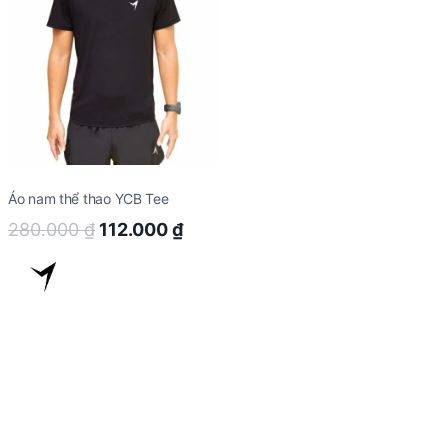
Áo nam thể thao YCB Tee
Original
Current
280.000
₫
112.000
₫
price
price
was:
is:
280.000 ₫.
112.000 ₫.