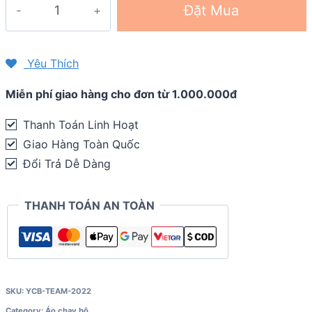
Đặt Mua
chạy
bộ
YCB
Yêu Thích
Team
Miễn phí giao hàng cho đơn từ 1.000.000đ
quantity
Thanh Toán Linh Hoạt
Giao Hàng Toàn Quốc
Đổi Trả Dễ Dàng
THANH TOÁN AN TOÀN
SKU:
YCB-TEAM-2022
Category:
Áo chạy bộ