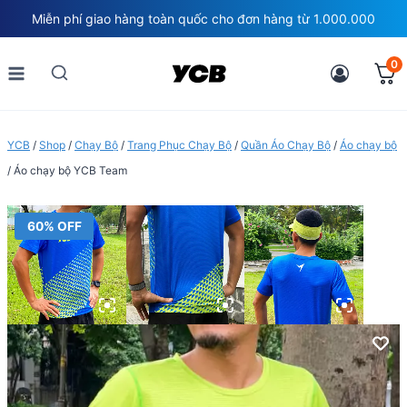
Skip
Miễn phí giao hàng toàn quốc cho đơn hàng từ 1.000.000
to
content
0
YCB
/
Shop
/
Chạy Bộ
/
Trang Phục Chạy Bộ
/
Quần Áo Chạy Bộ
/
Áo chạy bộ
/
Áo chạy bộ YCB Team
60% OFF