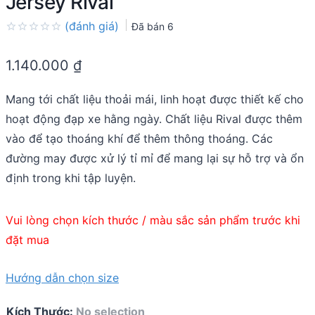
Jersey Rival
(đánh giá)
Đã bán
6
Rated
0.0
1.140.000
₫
out
of
5
Mang tới chất liệu thoải mái, linh hoạt được thiết kế cho
hoạt động đạp xe hằng ngày. Chất liệu Rival được thêm
vào để tạo thoáng khí để thêm thông thoáng. Các
đường may được xử lý tỉ mỉ để mang lại sự hỗ trợ và ổn
định trong khi tập luyện.
Vui lòng chọn kích thước / màu sắc sản phẩm trước khi
đặt mua
Hướng dẫn chọn size
Kích Thước
:
No selection