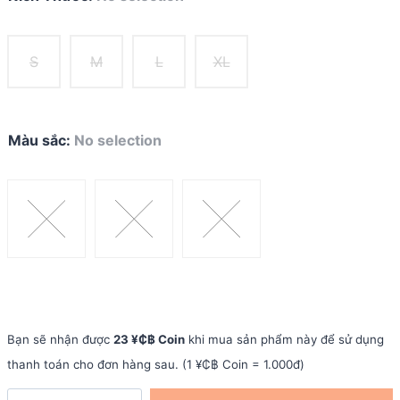
S
M
L
XL
Màu sắc
:
No selection
Bạn sẽ nhận được
23 ¥₵฿ Coin
khi mua sản phẩm này để sử dụng
thanh toán cho đơn hàng sau. (1 ¥₵฿ Coin = 1.000đ)