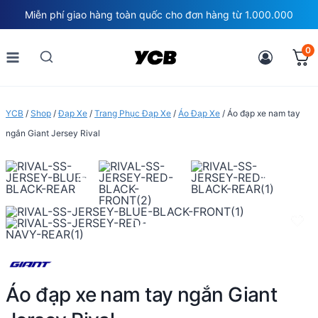
Skip
Miễn phí giao hàng toàn quốc cho đơn hàng từ 1.000.000
to
content
0
YCB
/
Shop
/
Đạp Xe
/
Trang Phục Đạp Xe
/
Áo Đạp Xe
/
Áo đạp xe nam tay
ngắn Giant Jersey Rival
Áo đạp xe nam tay ngắn Giant