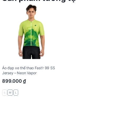
Áo đạp xe thể thao Fast’r 99 SS
Jersey – Neon Vapor
899.000
₫
S
M
L