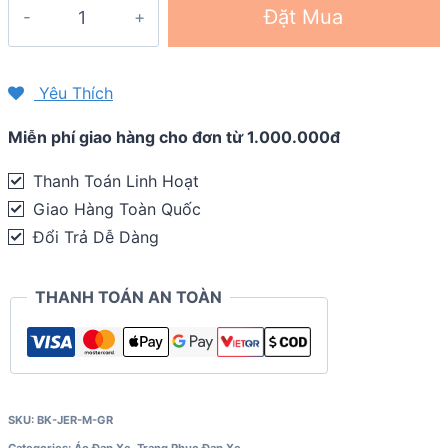
Áo
Đặt Mua
đạp
xe
nam
Yêu Thích
tay
Miễn phí giao hàng cho đơn từ 1.000.000đ
ngắn
Giant
Thanh Toán Linh Hoạt
Jersey
Giao Hàng Toàn Quốc
Rival
Đổi Trả Dễ Dàng
quantity
THANH TOÁN AN TOÀN
SKU:
BK-JER-M-GR