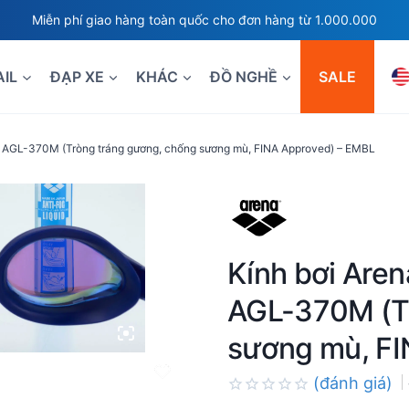
Miễn phí giao hàng toàn quốc cho đơn hàng từ 1.000.000
AIL
ĐẠP XE
KHÁC
ĐỒ NGHỀ
SALE
s AGL-370M (Tròng tráng gương, chống sương mù, FINA Approved) – EMBL
Kính bơi Are
AGL-370M (Tr
sương mù, FI
(đánh giá)
Rated