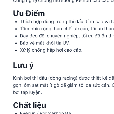
Công nghệ chống mù sương Re:non cao cấp của 
Ưu Điểm
Thích hợp dùng trong thi đấu đỉnh cao và t
Tầm nhìn rộng, hạn chế lực cản, tối ưu thàn
Dây đeo đôi chuyên nghiệp, tối ưu độ ổn đị
Bảo vệ mắt khỏi tia UV.
Xử lý chống hấp hơi cao cấp.
Lưu ý
Kính bơi thi đấu (dòng racing) được thiết kế đ
gọn, ôm sát mắt ít gồ để giảm tối đa sức cản. 
bơi tập luyện.
Chất liệu
Eyecup / Polycarbonate.