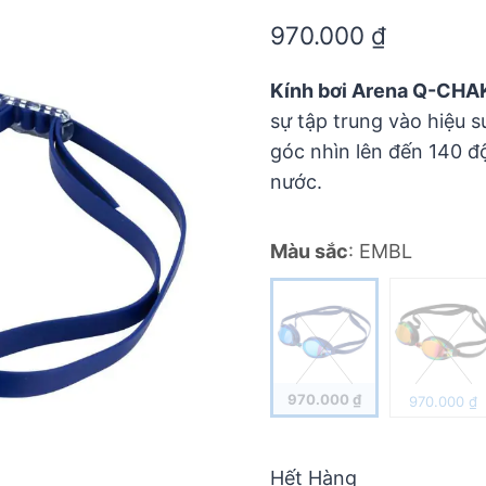
0.0
970.000
₫
out
of
5
Kính bơi Arena Q-CHA
sự tập trung vào hiệu s
góc nhìn lên đến 140 độ
nước.
Màu sắc
:
EMBL
970.000
₫
970.000
₫
Hết Hàng