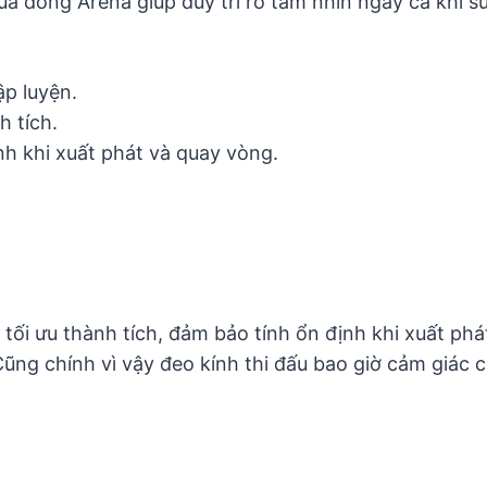
dòng Arena giúp duy trì rõ tầm nhìn ngay cả khi sử
ập luyện.
h tích.
nh khi xuất phát và quay vòng.
ể tối ưu thành tích, đảm bảo tính ổn định khi xuất p
Cũng chính vì vậy đeo kính thi đấu bao giờ cảm giác 