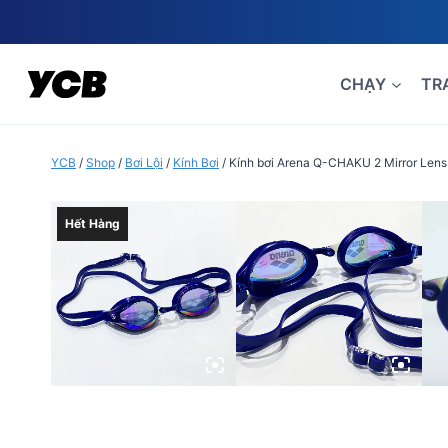
Skip
to
content
CHẠY
TR
YCB
/
Shop
/
Bơi Lội
/
Kính Bơi
/
Kính bơi Arena Q-CHAKU 2 Mirror Len
Hết Hàng