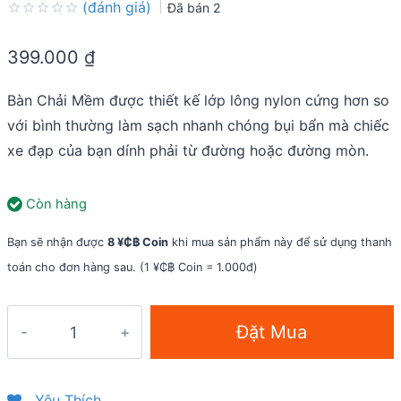
(đánh giá)
Đã bán
2
Rated
0.0
399.000
₫
out
of
5
Bàn Chải Mềm được thiết kế lớp lông nylon cứng hơn so
với bình thường làm sạch nhanh chóng bụi bẩn mà chiếc
xe đạp của bạn dính phải từ đường hoặc đường mòn.
Còn hàng
Bạn sẽ nhận được
8 ¥₵฿ Coin
khi mua sản phẩm này để sử dụng thanh
toán cho đơn hàng sau. (1 ¥₵฿ Coin = 1.000đ)
Bàn
Đặt Mua
chải
mềm
vệ
Yêu Thích