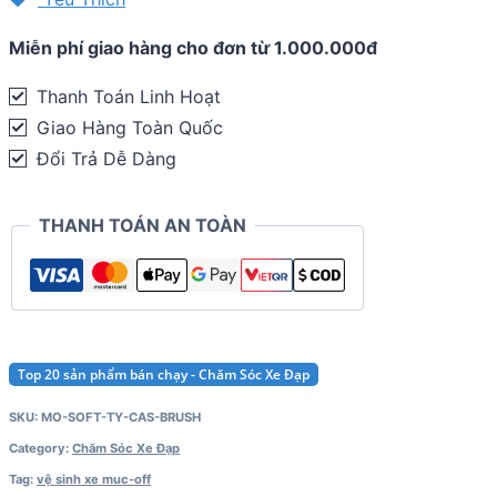
sinh
Miễn phí giao hàng cho đơn từ 1.000.000đ
vỏ
xe
Thanh Toán Linh Hoạt
và
Giao Hàng Toàn Quốc
líp
Đổi Trả Dễ Dàng
Muc-
off
THANH TOÁN AN TOÀN
Tyre
&
Cassette
Brush
quantity
Top 20 sản phẩm bán chạy - Chăm Sóc Xe Đạp
SKU:
MO-SOFT-TY-CAS-BRUSH
Category:
Chăm Sóc Xe Đạp
Tag:
vệ sinh xe muc-off