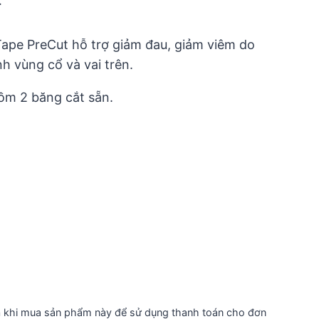
Current
₫
price
ape PreCut hỗ trợ giảm đau, giảm viêm do
is:
 vùng cổ và vai trên.
48.000 ₫.
ồm 2 băng cắt sẵn.
n
khi mua sản phẩm này để sử dụng thanh toán cho đơn