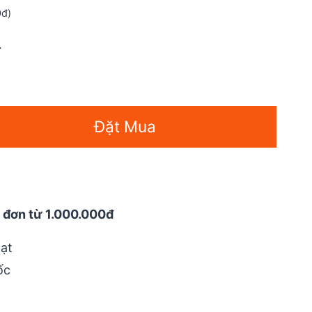
0đ)
Current
₫
price
is:
48.000 ₫.
Đặt Mua
 đơn từ 1.000.000đ
ạt
ốc