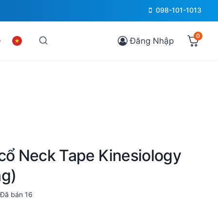
098-101-1013
0
Đăng Nhập
 cổ Neck Tape Kinesiology
ng)
Đã bán
16