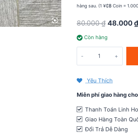
hàng sau. (1 ¥₵฿ Coin = 1.00
Original
80.000
₫
48.000
price
Còn hàng
was:
80.000 ₫.
Băng
dán
vai
cổ
Yêu Thích
Neck
Tape
Miễn phí giao hàng cho
Kinesiology
Thanh Toán Linh Ho
PreCut
Giao Hàng Toàn Qu
(2
băng)
Đổi Trả Dễ Dàng
quantity