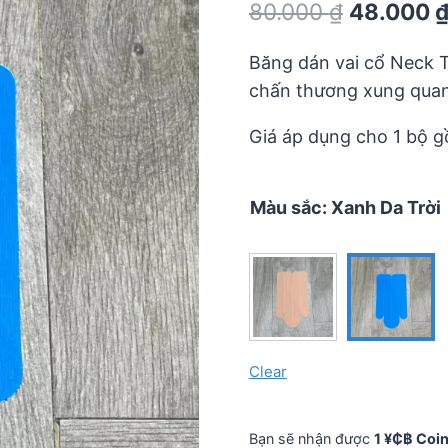
Original
80.000
₫
48.000
out
of
price
5
Băng dán vai cổ Neck T
was:
chấn thương xung quanh
80.000 ₫.
Giá áp dụng cho 1 bộ g
Màu sắc
:
Xanh Da Trời
Clear
Bạn sẽ nhận được
1 ¥₵฿ Coi