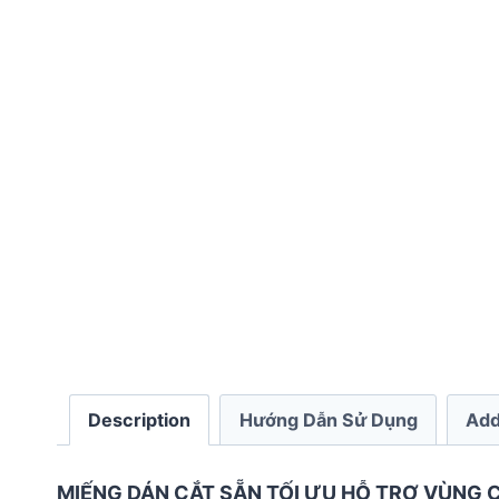
Description
Hướng Dẫn Sử Dụng
Add
MIẾNG DÁN CẮT SẴN TỐI ƯU HỖ TRỢ VÙNG C