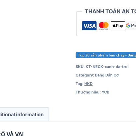
THANH TOÁN AN T
Top 20 sản phẩm bán chạy - Băn
SKU:
KT-NECK-xanh-da-troi
Category:
Băng Dán Cơ
Tag:
HKD
Thương hiệu:
YCB
itional information
Ổ VÀ VAI