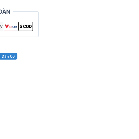
OÀN
g Dán Cơ