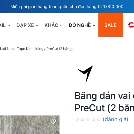
Miễn phí giao hàng toàn quốc cho đơn hàng từ 1.000.000
AIL
ĐẠP XE
KHÁC
ĐỒ NGHỀ
SALE
i cổ Neck Tape Kinesiology PreCut (2 băng)
Băng dán vai
PreCut (2 bă
(đánh giá)
Rated
0.0