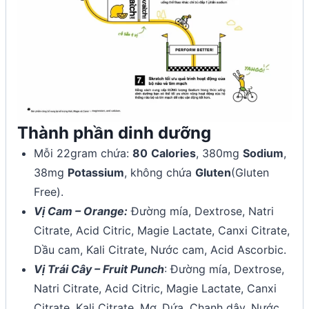
Thành phần dinh dưỡng
Mỗi 22gram chứa:
80
Calories
, 380mg
Sodium
,
38mg
Potassium
, không chứa
Gluten
(Gluten
Free).
Vị Cam – Orange:
Đường mía, Dextrose, Natri
Citrate, Acid Citric, Magie Lactate, Canxi Citrate,
Dầu cam, Kali Citrate, Nước cam, Acid Ascorbic.
Vị Trái Cây – Fruit Punch
: Đường mía, Dextrose,
Natri Citrate, Acid Citric, Magie Lactate, Canxi
Citrate, Kali Citrate, Mơ, Dứa, Chanh dây, Nước