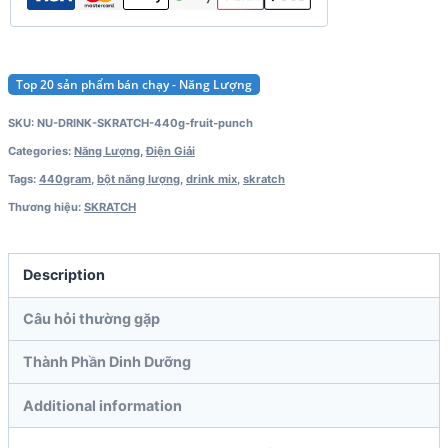
Mix
(440g)
quantity
Top 20 sản phẩm bán chạy - Năng Lượng
SKU:
NU-DRINK-SKRATCH-440g-fruit-punch
Categories:
Năng Lượng
,
Điện Giải
Tags:
440gram
,
bột năng lượng
,
drink mix
,
skratch
Thương hiệu:
SKRATCH
Description
Câu hỏi thường gặp
Thành Phần Dinh Dưỡng
Additional information