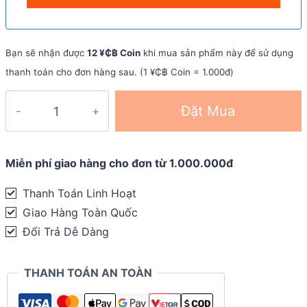
Bạn sẽ nhận được
12 ¥₵฿ Coin
khi mua sản phẩm này để sử dụng
thanh toán cho đơn hàng sau. (1 ¥₵฿ Coin = 1.000đ)
Bột
Đặt Mua
hoà
tan
bổ
Miễn phí giao hàng cho đơn từ 1.000.000đ
sung
Thanh Toán Linh Hoạt
điện
Giao Hàng Toàn Quốc
giải
Đổi Trả Dễ Dàng
Skratch
Hydration
THANH TOÁN AN TOÀN
Sport
Drink