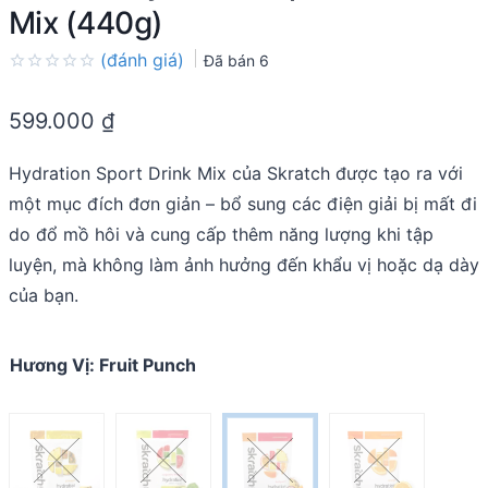
Mix (440g)
(đánh giá)
Đã bán
6
Rated
0.0
599.000
₫
out
of
5
Hydration Sport Drink Mix của Skratch được tạo ra với
một mục đích đơn giản – bổ sung các điện giải bị mất đi
do đổ mồ hôi và cung cấp thêm năng lượng khi tập
luyện, mà không làm ảnh hưởng đến khẩu vị hoặc dạ dày
của bạn.
Hương Vị
:
Fruit Punch