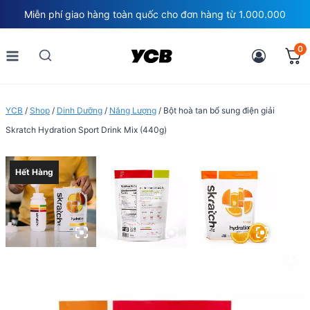
Skip
Miễn phí giao hàng toàn quốc cho đơn hàng từ 1.000.000
to
content
0
YCB
/
Shop
/
Dinh Dưỡng
/
Năng Lượng
/
Bột hoà tan bổ sung điện giải
Skratch Hydration Sport Drink Mix (440g)
Hết Hàng