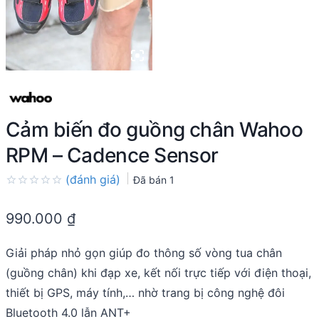
Cảm biến đo guồng chân Wahoo
RPM – Cadence Sensor
(đánh giá)
Đã bán
1
Rated
0.0
990.000
₫
out
of
5
Giải pháp nhỏ gọn giúp đo thông số vòng tua chân
(guồng chân) khi đạp xe, kết nối trực tiếp với điện thoại,
thiết bị GPS, máy tính,… nhờ trang bị công nghệ đôi
Bluetooth 4.0 lẫn ANT+