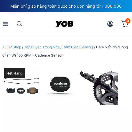
Skip
Miễn phí giao hàng toàn quốc cho đơn hàng từ 1.000.000
to
content
0
YCB
/
Shop
/
Tập Luyện Trong Nhà
/
Cảm Biến (Sensor)
/
Cảm biến đo guồng
chân Wahoo RPM – Cadence Sensor
Hết Hàng