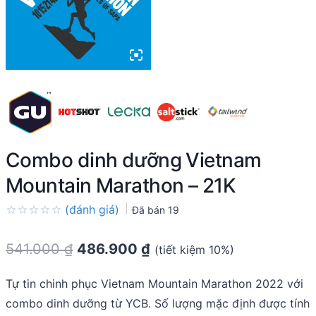
Combo dinh dưỡng Vietnam
Mountain Marathon – 21K
(đánh giá)
Đã bán
19
Rated
0.0
541.000
₫
486.900
₫
(tiết kiệm 10%)
out
of
5
Tự tin chinh phục Vietnam Mountain Marathon 2022 với
combo dinh dưỡng từ YCB. Số lượng mặc định được tính