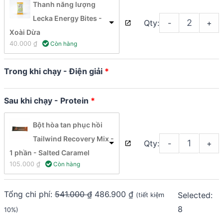
Thanh năng lượng
Lecka Energy Bites -
Qty:
-
+
Xoài Dừa
40.000 
₫
 Còn hàng
Trong khi chạy - Điện giải
Sau khi chạy - Protein
Bột hòa tan phục hồi
Tailwind Recovery Mix -
Qty:
-
+
1 phần - Salted Caramel
105.000 
₫
 Còn hàng
Tổng chi phí:
541.000
₫
486.900
₫
Selected:
(tiết kiệm
8
10%)