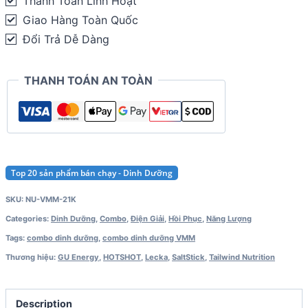
Thanh Toán Linh Hoạt
21K
Giao Hàng Toàn Quốc
quantity
Đổi Trả Dễ Dàng
THANH TOÁN AN TOÀN
Top 20 sản phẩm bán chạy - Dinh Dưỡng
SKU:
NU-VMM-21K
Categories:
Dinh Dưỡng
,
Combo
,
Điện Giải
,
Hồi Phục
,
Năng Lượng
Tags:
combo dinh dưỡng
,
combo dinh dưỡng VMM
Thương hiệu:
GU Energy
,
HOTSHOT
,
Lecka
,
SaltStick
,
Tailwind Nutrition
Description