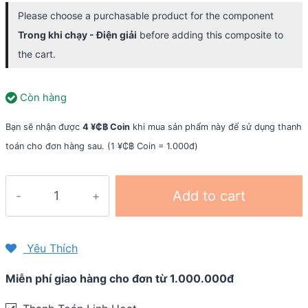
Please choose a purchasable product for the component
Trong khi chạy - Điện giải
before adding this composite to
the cart.
Còn hàng
Bạn sẽ nhận được
4 ¥₵฿ Coin
khi mua sản phẩm này để sử dụng thanh
toán cho đơn hàng sau. (1 ¥₵฿ Coin = 1.000đ)
Combo
Add to cart
dinh
dưỡng
Vietnam
Yêu Thích
Mountain
Miễn phí giao hàng cho đơn từ 1.000.000đ
Marathon
-