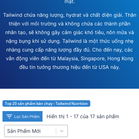
mặt.
Tailwind chứa năng lượng, hydrat và chất điện giải. Thân
thiện với môi trường và không chứa các thành phần
nhân tạo, sẽ không gây cảm giác khó tiêu, nôn mửa và
nặng bụng khi sử dụng. Tailwind là một thức uống nhẹ
nhàng cung cấp năng lượng đầy đủ. Cho đến nay, các
vẫn động viên đến từ Malaysia, Singapore, Hong Kong
đều tin tưởng thương hiệu đến từ USA này.
Top 20 sản phẩm bán chạy - Tailwind Nutrition
Hiển thị 1 - 17 của 17 sản phẩm
Lọc Sản Phẩm
Product Sort
Sort content