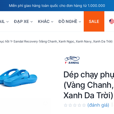
Miễn phí giao hàng toàn quốc cho đơn hàng từ 1.000.000
AIL
ĐẠP XE
KHÁC
ĐỒ NGHỀ
SALE
ục hồi Y-Sandal Recovery (Vàng Chanh, Xanh Ngọc, Xanh Navy, Xanh Da Trời)
Dép chạy phụ
(Vàng Chanh,
Xanh Da Trời)
(đánh giá)
Rated