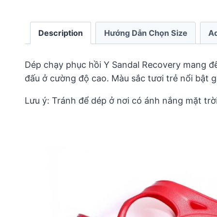
Description
Hướng Dẫn Chọn Size
Ad
Dép chạy phục hồi Y Sandal Recovery mang đến 
đấu ở cường độ cao. Màu sắc tươi trẻ nổi bật 
Lưu ý: Tránh để dép ở nơi có ánh nắng mặt trời