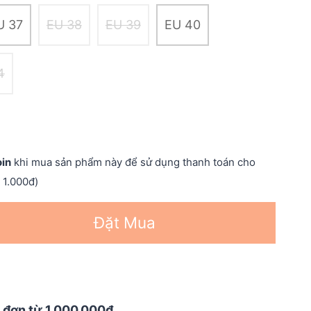
U 37
EU 38
EU 39
EU 40
4
oin
khi mua sản phẩm này để sử dụng thanh toán cho
 1.000đ)
Đặt Mua
 đơn từ 1.000.000đ