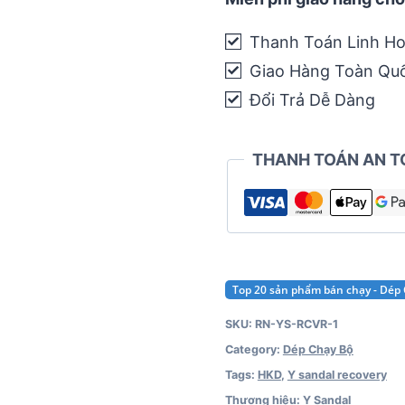
Recovery
Thanh Toán Linh Ho
(Vàng
Giao Hàng Toàn Qu
Chanh,
Xanh
Đổi Trả Dễ Dàng
Ngọc,
Xanh
THANH TOÁN AN T
Navy,
Xanh
Da
Trời)
quantity
Top 20 sản phẩm bán chạy - Dép
SKU:
RN-YS-RCVR-1
Category:
Dép Chạy Bộ
Tags:
HKD
,
Y sandal recovery
Thương hiệu:
Y Sandal