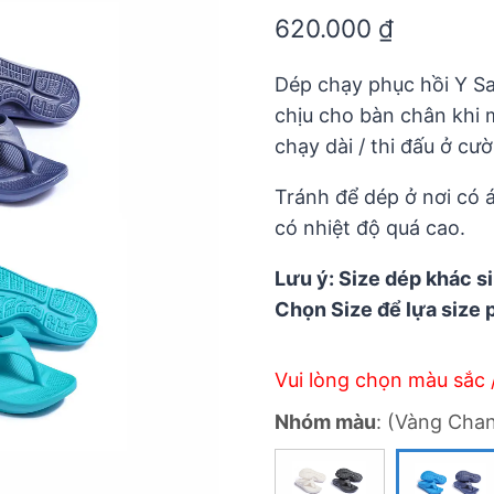
0.0
620.000
₫
out
of
5
Dép chạy phục hồi Y S
chịu cho bàn chân khi 
chạy dài / thi đấu ở cư
Tránh để dép ở nơi có á
có nhiệt độ quá cao.
Lưu ý: Size dép khác s
Chọn Size để lựa size 
Vui lòng chọn màu sắc 
Nhóm màu
:
(Vàng Chan