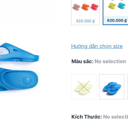
620.000
₫
620.000
₫
Hướng dẫn chọn size
Màu sắc
:
No selection
Kích Thước
:
No select