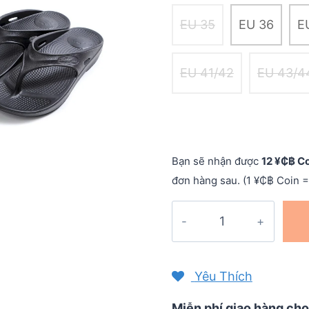
EU 35
EU 36
E
EU 41/42
EU 43/4
Bạn sẽ nhận được
12 ¥₵฿ C
đơn hàng sau. (1 ¥₵฿ Coin =
Dép
chạy
phục
hồi
Yêu Thích
Y-
Sandal
Miễn phí giao hàng cho