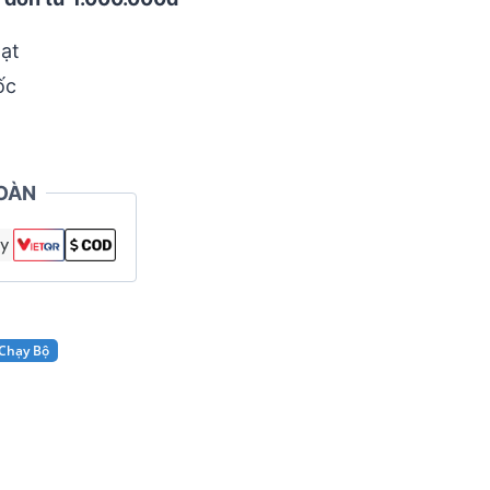
ạt
ốc
OÀN
 Chạy Bộ