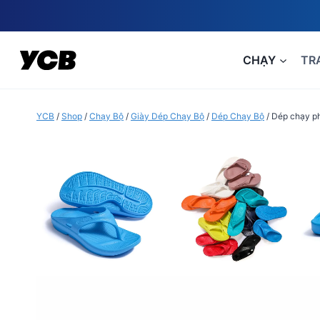
Skip
to
content
CHẠY
TR
YCB
/
Shop
/
Chạy Bộ
/
Giày Dép Chạy Bộ
/
Dép Chạy Bộ
/
Dép chạy ph