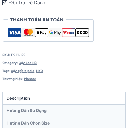
Đổi Trả Dễ Dàng
Series
(115
THANH TOÁN AN TOÀN
gram)
PL-
20
quantity
SKU:
TK-PL-20
Category:
Gậy Leo Núi
Tags:
gậy gấp z-pole
,
HKD
Thương hiệu:
Pioneer
Description
Hướng Dẫn Sử Dụng
Hướng Dẫn Chọn Size