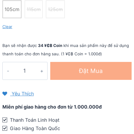
105cm
115cm
125cm
Clear
Bạn sẽ nhận được
34 ¥₵฿ Coin
khi mua sản phẩm này để sử dụng
thanh toán cho đơn hàng sau. (1 ¥₵฿ Coin = 1.000đ)
Gậy
Đặt Mua
chạy
trail
carbon
Yêu Thích
gấp
Miễn phí giao hàng cho đơn từ 1.000.000đ
Pioneer
Off-
Thanh Toán Linh Hoạt
Road
Giao Hàng Toàn Quốc
7