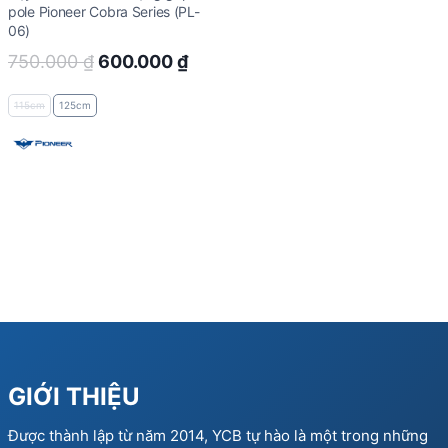
pole Pioneer Cobra Series (PL-
06)
Original
Current
750.000
₫
600.000
₫
price
price
115cm
125cm
was:
is:
750.000 ₫.
600.000 ₫.
GIỚI THIỆU
Được thành lập từ năm 2014, YCB tự hào là một trong những