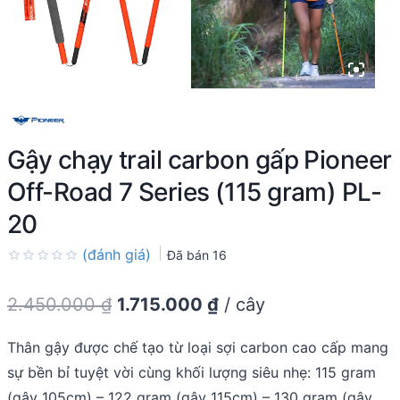
Gậy chạy trail carbon gấp Pioneer
Off-Road 7 Series (115 gram) PL-
20
(đánh giá)
Đã bán
16
Rated
0.0
Original
Current
2.450.000
₫
1.715.000
₫
/ cây
out
of
price
price
5
Thân gậy được chế tạo từ loại sợi carbon cao cấp mang
was:
is:
sự bền bỉ tuyệt vời cùng khối lượng siêu nhẹ: 115 gram
2.450.000 ₫.
1.715.000 ₫.
(gậy 105cm) – 122 gram (gậy 115cm) – 130 gram (gậy