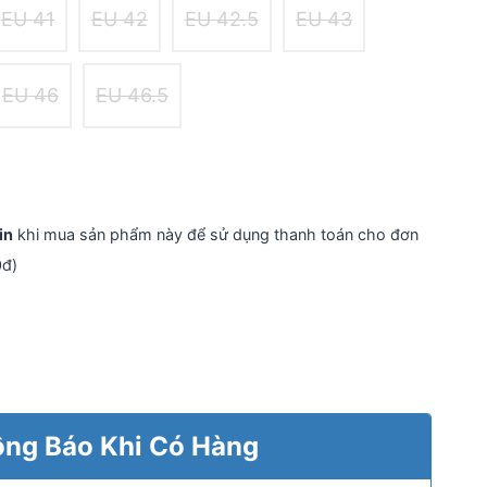
EU 41
EU 42
EU 42.5
EU 43
EU 46
EU 46.5
in
khi mua sản phẩm này để sử dụng thanh toán cho đơn
0đ)
ng Báo Khi Có Hàng