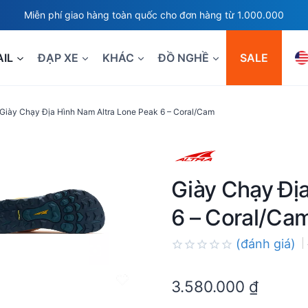
Miễn phí giao hàng toàn quốc cho đơn hàng từ 1.000.000
AIL
ĐẠP XE
KHÁC
ĐỒ NGHỀ
SALE
Giày Chạy Địa Hình Nam Altra Lone Peak 6 – Coral/Cam
Giày Chạy Đị
6 – Coral/Ca
(đánh giá)
Rated
0.0
3.580.000
₫
out
of