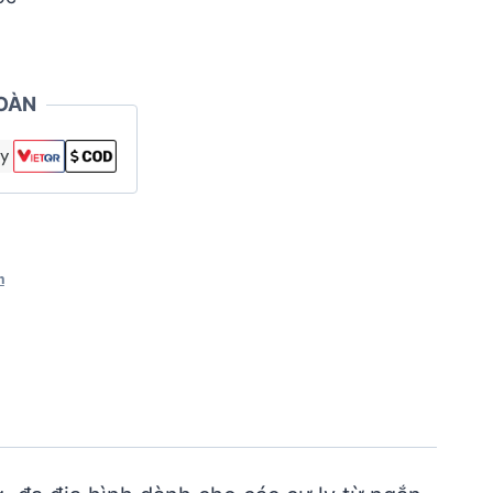
OÀN
m