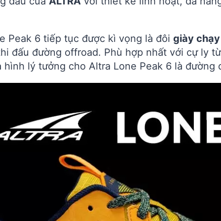
g đầu của
ALTRA
với thiết kế linh hoạt, đa năn
 Peak 6 tiếp tục được kì vọng là đôi
giày chạy
hi đấu đường offroad. Phù hợp nhất với cự ly t
hình lý tưởng cho Altra Lone Peak 6 là đường đ