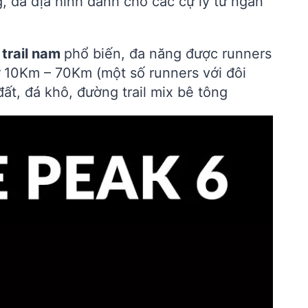
g, đa địa hình dành cho các cự ly từ ngắn
 trail nam
phổ biến, đa năng được runners
ừ 10Km – 70Km (một số runners với đôi
ất, đá khô, đường trail mix bê tông