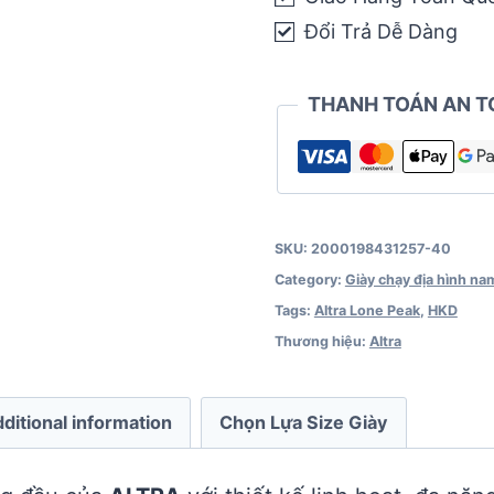
Peak
Đổi Trả Dễ Dàng
6
-
THANH TOÁN AN T
Coral/Cam
quantity
SKU:
2000198431257-40
Category:
Giày chạy địa hình na
Tags:
Altra Lone Peak
,
HKD
Thương hiệu:
Altra
ditional information
Chọn Lựa Size Giày