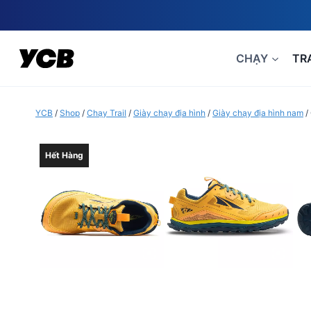
Skip
to
content
CHẠY
TR
YCB
/
Shop
/
Chạy Trail
/
Giày chạy địa hình
/
Giày chạy địa hình nam
/
Hết Hàng