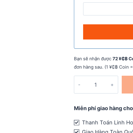
Bạn sẽ nhận được
72 ¥₵฿ C
đơn hàng sau. (1 ¥₵฿ Coin =
Giày
Chạy
Địa
Hình
Miễn phí giao hàng cho
Nam
Altra
Thanh Toán Linh Ho
Lone
Giao Hàng Toàn Qu