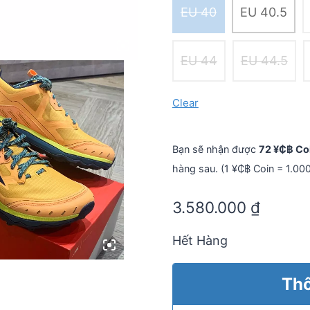
EU 40
EU 40.5
EU 44
EU 44.5
Clear
Bạn sẽ nhận được
72 ¥₵฿ Co
hàng sau. (1 ¥₵฿ Coin = 1.00
3.580.000
₫
Hết Hàng
Thô