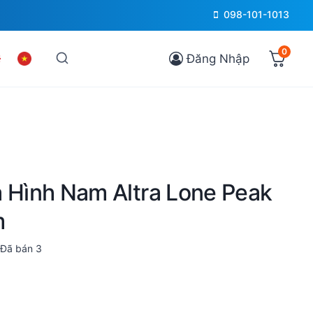
098-101-1013
0
Đăng Nhập
a Hình Nam Altra Lone Peak
m
Đã bán
3