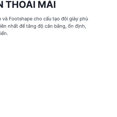
 THOẢI MÁI
op và Footshape cho cấu tạo đôi giày phù
iên nhất để tăng độ cân bằng, ổn định,
iến.