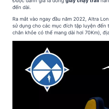
Được đánh giá là dòng
giày chạy trail
hàn
đến dài.
Ra mắt vào ngay đầu năm 2022, Altra Lone
sử dụng cho các mục đích tập luyện đến t
chân khỏe có thể mang dài hơi 70Km), địa 