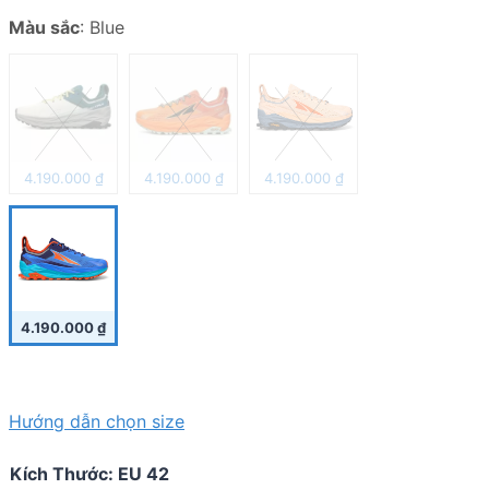
Màu sắc
:
Blue
4.190.000
₫
4.190.000
₫
4.190.000
₫
4.190.000
₫
Hướng dẫn chọn size
Kích Thước
:
EU 42