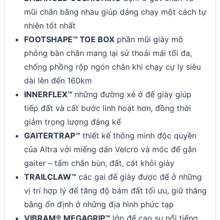
mũi chân bằng nhau giúp dáng chạy một cách tự
nhiên tốt nhất
FOOTSHAPE™ TOE BOX
phần mũi giày mô
phỏng bàn chân mang lại sử thoải mái tối đa,
chống phồng rộp ngón chân khi chạy cự ly siêu
dài lên đến 160km
INNERFLEX™
những đường xẻ ở đế giày giúp
tiếp đất và cất bước linh hoạt hơn, đồng thời
giảm trọng lượng đáng kể
GAITERTRAP™
thiết kế thông minh độc quyền
của Altra với miếng dán Velcro và móc để gắn
gaiter – tấm chắn bùn, đất, cát khỏi giày
TRAILCLAW™
các gai đế giày được để ở những
vị trí hợp lý để tăng độ bám đất tối ưu, giữ thăng
bằng ổn định ở những địa hình phức tạp
VIBRAM® MEGAGRIP™
lớp đế cao su nổi tiếng