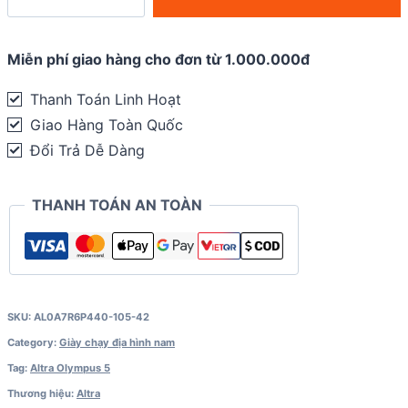
Chạy
Địa
Hình
Miễn phí giao hàng cho đơn từ 1.000.000đ
Nam
Thanh Toán Linh Hoạt
Altra
Giao Hàng Toàn Quốc
Olympus
Đổi Trả Dễ Dàng
5
-
THANH TOÁN AN TOÀN
Blue
quantity
SKU:
AL0A7R6P440-105-42
Category:
Giày chạy địa hình nam
Tag:
Altra Olympus 5
Thương hiệu:
Altra