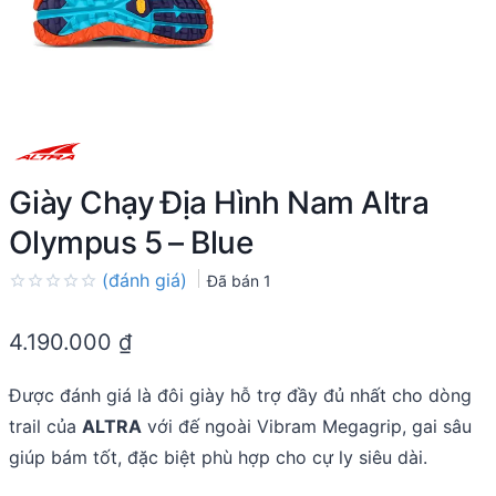
Giày Chạy Địa Hình Nam Altra
Olympus 5 – Blue
(đánh giá)
Đã bán
1
Rated
0.0
4.190.000
₫
out
of
5
Được đánh giá là đôi giày hỗ trợ đầy đủ nhất cho dòng
trail của
ALTRA
với đế ngoài Vibram Megagrip, gai sâu
giúp bám tốt, đặc biệt phù hợp cho cự ly siêu dài.