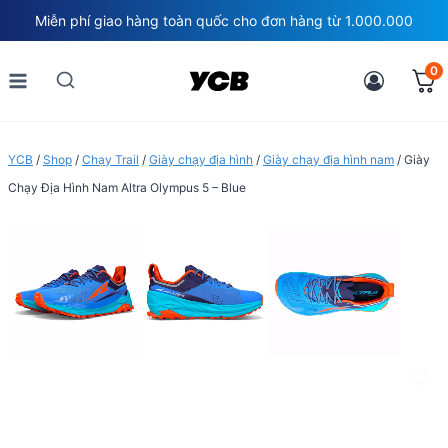
Skip
Miễn phí giao hàng toàn quốc cho đơn hàng từ 1.000.000
to
content
0
YCB
/
Shop
/
Chạy Trail
/
Giày chạy địa hình
/
Giày chạy địa hình nam
/
Giày
Chạy Địa Hình Nam Altra Olympus 5 – Blue