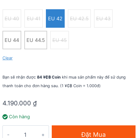
EU 40
EU 41
EU 42
EU 42.5
EU 43
EU 44
EU 44.5
EU 45
Clear
Bạn sẽ nhận được
84 ¥₵฿ Coin
khi mua sản phẩm này để sử dụng
thanh toán cho đơn hàng sau. (1 ¥₵฿ Coin = 1.000đ)
4.190.000
₫
Còn hàng
Giày
Đặt Mua