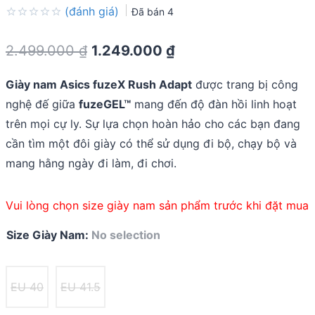
(đánh giá)
Đã bán
4
Rated
0.0
Original
Current
2.499.000
₫
1.249.000
₫
out
of
price
price
5
Giày nam Asics fuzeX Rush Adapt
được trang bị công
was:
is:
nghệ đế giữa
fuzeGEL™
mang đến độ đàn hồi linh hoạt
2.499.000 ₫.
1.249.000 ₫.
trên mọi cự ly. Sự lựa chọn hoàn hảo cho các bạn đang
cần tìm một đôi giày có thể sử dụng đi bộ, chạy bộ và
mang hằng ngày đi làm, đi chơi.
Vui lòng chọn size giày nam sản phẩm trước khi đặt mua
Size Giày Nam
:
No selection
EU 40
EU 41.5