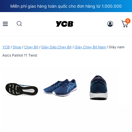
Skip
Miễn phí giao hàng toàn quốc cho đơn hàng từ 1.000.000
to
content
0
YCB
/
Shop
/
Chạy Bộ
/
Giày Dép Chạy Bộ
/
Giày Chạy Bộ Nam
/
Giày nam
Asics Patriot 11 Twist