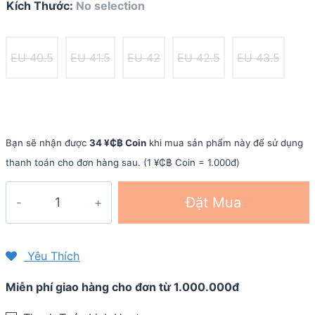
Kích Thước
:
No selection
EU 40.5
EU 41.5
EU 42
EU 42.5
EU 43.5
Bạn sẽ nhận được
34 ¥₵฿ Coin
khi mua sản phẩm này để sử dụng
thanh toán cho đơn hàng sau. (1 ¥₵฿ Coin = 1.000đ)
Giày
Đặt Mua
nam
Asics
Patriot
Yêu Thích
11
Miễn phí giao hàng cho đơn từ 1.000.000đ
Twist
quantity