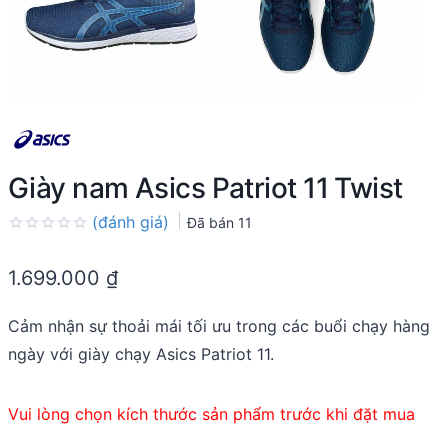
Giày nam Asics Patriot 11 Twist
(đánh giá)
Đã bán
11
Rated
0.0
1.699.000
₫
out
of
5
Cảm nhận sự thoải mái tối ưu trong các buổi chạy hàng
ngày với giày chạy Asics Patriot 11.
Vui lòng chọn kích thước sản phẩm trước khi đặt mua