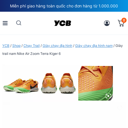
Skip
Miễn phí giao hàng toàn quốc cho đơn hàng từ 1.000.000
to
content
0
YCB
/
Shop
/
Chạy Trail
/
Giày chạy địa hình
/
Giày chạy địa hình nam
/
Giày
trail nam Nike Air Zoom Terra Kiger 6