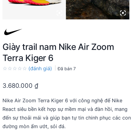
Giày trail nam Nike Air Zoom
Terra Kiger 6
(đánh giá)
Đã bán
7
Rated
0.0
3.680.000
₫
out
of
5
Nike Air Zoom Terra Kiger 6 với công nghệ đế Nike
React siêu bền kết hợp sự mềm mại và đàn hồi, mang
đến sự thoải mái và giúp bạn tự tin chinh phục các con
đường mòn ẩm ướt, sỏi đá.