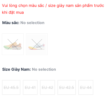
Vui lòng chọn màu sắc / size giày nam sản phẩm trước
khi đặt mua
Màu sắc
:
No selection
Size Giày Nam
:
No selection
EU 45.5
EU 41
EU 42
EU 42.5
EU 44