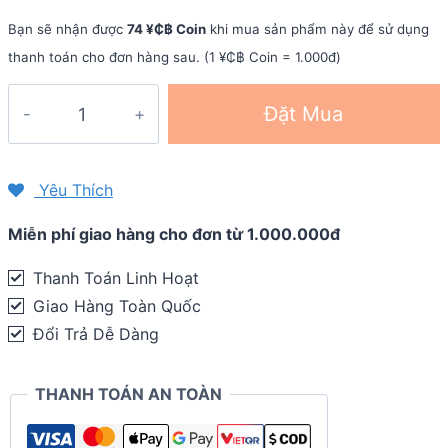
Bạn sẽ nhận được
74 ¥₵฿ Coin
khi mua sản phẩm này để sử dụng
thanh toán cho đơn hàng sau. (1 ¥₵฿ Coin = 1.000đ)
Giày
Đặt Mua
trail
nam
Nike
Yêu Thích
Air
Miễn phí giao hàng cho đơn từ 1.000.000đ
Zoom
Terra
Thanh Toán Linh Hoạt
Kiger
Giao Hàng Toàn Quốc
6
Đổi Trả Dễ Dàng
quantity
THANH TOÁN AN TOÀN