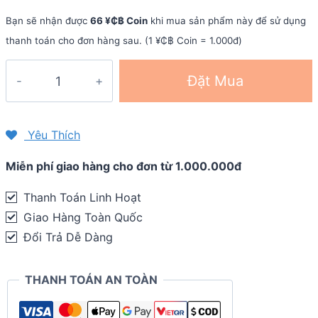
Bạn sẽ nhận được
66 ¥₵฿ Coin
khi mua sản phẩm này để sử dụng
thanh toán cho đơn hàng sau. (1 ¥₵฿ Coin = 1.000đ)
Giày
Đặt Mua
trail
nam
Nike
Yêu Thích
Air
Miễn phí giao hàng cho đơn từ 1.000.000đ
Zoom
Wildhorse
Thanh Toán Linh Hoạt
4
Giao Hàng Toàn Quốc
quantity
Đổi Trả Dễ Dàng
THANH TOÁN AN TOÀN