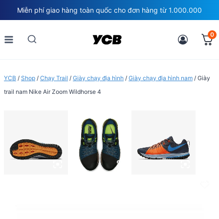
Skip
Miễn phí giao hàng toàn quốc cho đơn hàng từ 1.000.000
to
content
0
YCB
/
Shop
/
Chạy Trail
/
Giày chạy địa hình
/
Giày chạy địa hình nam
/
Giày
trail nam Nike Air Zoom Wildhorse 4