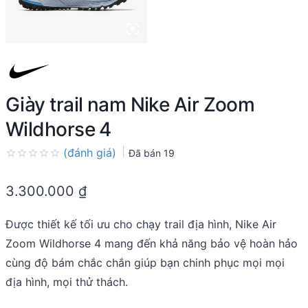
Giày trail nam Nike Air Zoom
Wildhorse 4
(đánh giá)
Đã bán
19
Rated
0.0
3.300.000
₫
out
of
5
Được thiết kế tối ưu cho chạy trail địa hình, Nike Air
Zoom Wildhorse 4 mang đến khả năng bảo vệ hoàn hảo
cùng độ bám chắc chắn giúp bạn chinh phục mọi mọi
địa hình, mọi thử thách.