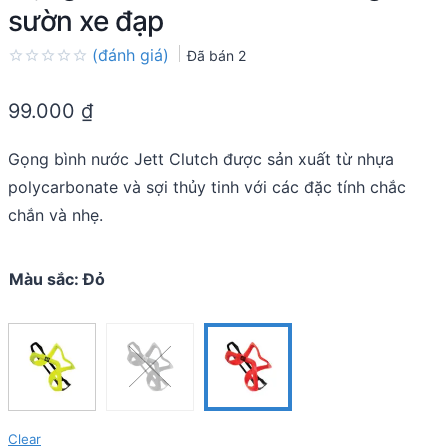
sườn xe đạp
(đánh giá)
Đã bán
2
Rated
0.0
99.000
₫
out
of
5
Gọng bình nước Jett Clutch được sản xuất từ nhựa
polycarbonate và sợi thủy tinh với các đặc tính chắc
chắn và nhẹ.
Màu sắc
:
Đỏ
Clear