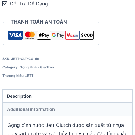
đạp
Đổi Trả Dễ Dàng
quantity
THANH TOÁN AN TOÀN
SKU:
JETT-CLT-CG-do
Category:
Gọng Bình - Giá Treo
Thương hiệu:
JETT
Description
Additional information
Gọng bình nước Jett Clutch được sản xuất từ nhựa
polycarbonate và sợi thủy tinh với các đặc tính chắc