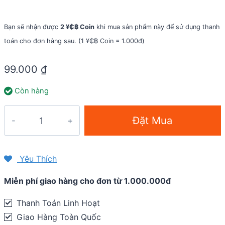
Bạn sẽ nhận được
2 ¥₵฿ Coin
khi mua sản phẩm này để sử dụng thanh
toán cho đơn hàng sau. (1 ¥₵฿ Coin = 1.000đ)
99.000
₫
Còn hàng
Gọng
Đặt Mua
bình
nước
Jett
Yêu Thích
Clutch
Miễn phí giao hàng cho đơn từ 1.000.000đ
gắn
sườn
Thanh Toán Linh Hoạt
xe
Giao Hàng Toàn Quốc