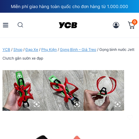
Skip
Miễn phí giao hàng toàn quốc cho đơn hàng từ 1.000.000
to
content
0
YCB
/
Shop
/
Đạp Xe
/
Phụ Kiện
/
Gọng Bình – Giá Treo
/
Gọng bình nước Jett
Clutch gắn sườn xe đạp