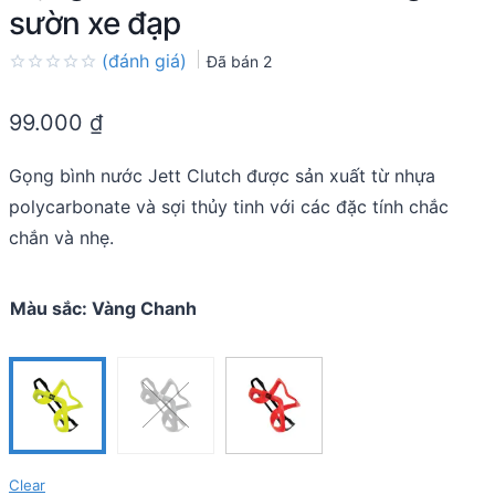
sườn xe đạp
(đánh giá)
Đã bán
2
Rated
0.0
99.000
₫
out
of
5
Gọng bình nước Jett Clutch được sản xuất từ nhựa
polycarbonate và sợi thủy tinh với các đặc tính chắc
chắn và nhẹ.
Màu sắc
:
Vàng Chanh
Clear