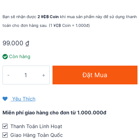
Bạn sẽ nhận được
2 ¥₵฿ Coin
khi mua sản phẩm này để sử dụng thanh
toán cho đơn hàng sau. (1 ¥₵฿ Coin = 1.000đ)
99.000
₫
Còn hàng
Gọng
Đặt Mua
bình
nước
Jett
Yêu Thích
Clutch
Miễn phí giao hàng cho đơn từ 1.000.000đ
gắn
sườn
Thanh Toán Linh Hoạt
xe
Giao Hàng Toàn Quốc