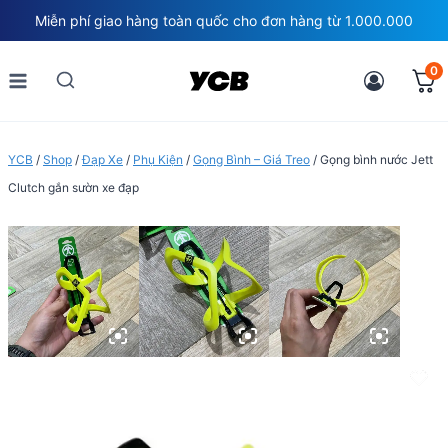
Skip
Miễn phí giao hàng toàn quốc cho đơn hàng từ 1.000.000
to
content
0
YCB
/
Shop
/
Đạp Xe
/
Phụ Kiện
/
Gọng Bình – Giá Treo
/
Gọng bình nước Jett
Clutch gắn sườn xe đạp