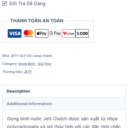
đạp
Đổi Trả Dễ Dàng
quantity
THANH TOÁN AN TOÀN
SKU:
JETT-CLT-CG-vang-chanh
Category:
Gọng Bình - Giá Treo
Thương hiệu:
JETT
Description
Additional information
Gọng bình nước Jett Clutch được sản xuất từ nhựa
polycarbonate và sợi thủy tinh với các đặc tính chắc