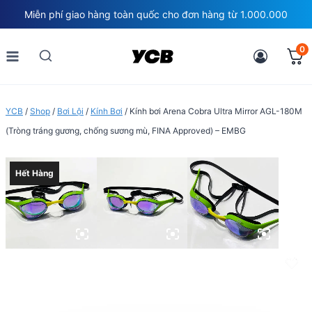
Skip
Miễn phí giao hàng toàn quốc cho đơn hàng từ 1.000.000
to
content
0
YCB
/
Shop
/
Bơi Lội
/
Kính Bơi
/
Kính bơi Arena Cobra Ultra Mirror AGL-180M
(Tròng tráng gương, chống sương mù, FINA Approved) – EMBG
Hết Hàng