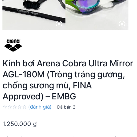
Kính bơi Arena Cobra Ultra Mirror
AGL-180M (Tròng tráng gương,
chống sương mù, FINA
Approved) – EMBG
(đánh giá)
Đã bán
2
Rated
0.0
1.250.000
₫
out
of
5