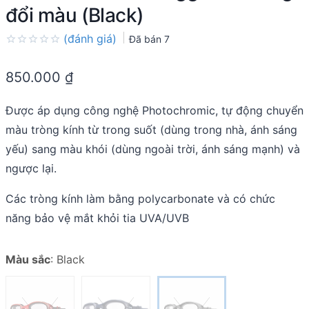
đổi màu (Black)
(đánh giá)
Đã bán
7
Rated
0.0
850.000
₫
out
of
5
Được áp dụng công nghệ Photochromic, tự động chuyển
màu tròng kính từ trong suốt (dùng trong nhà, ánh sáng
yếu) sang màu khói (dùng ngoài trời, ánh sáng mạnh) và
ngược lại.
Các tròng kính làm bằng polycarbonate và có chức
năng bảo vệ mắt khỏi tia UVA/UVB
Màu sắc
:
Black