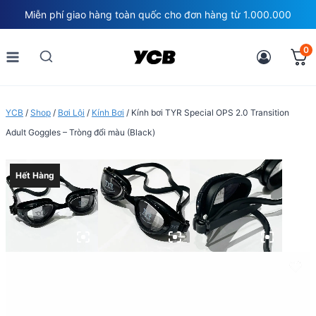
Skip
Miễn phí giao hàng toàn quốc cho đơn hàng từ 1.000.000
to
content
0
YCB
/
Shop
/
Bơi Lội
/
Kính Bơi
/
Kính bơi TYR Special OPS 2.0 Transition
Adult Goggles – Tròng đổi màu (Black)
Hết Hàng