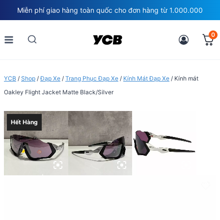
Skip
Miễn phí giao hàng toàn quốc cho đơn hàng từ 1.000.000
to
content
0
YCB
/
Shop
/
Đạp Xe
/
Trang Phục Đạp Xe
/
Kính Mát Đạp Xe
/
Kính mát
Oakley Flight Jacket Matte Black/Silver
Hết Hàng