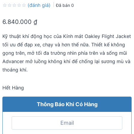
(đánh giá)
Đã bán
0
Rated
0.0
6.840.000
₫
out
of
5
Kỹ thuật khí động học của Kính mát Oakley Flight Jacket
tối ưu để đạp xe, chạy và hơn thế nữa. Thiết kế không
gọng trên, mở tối đa trường nhìn phía trên và sống mũi
Advancer mở luồng không khí để chống lại sương mù và
thoáng khí.
Hết Hàng
Thông Báo Khi Có Hàng