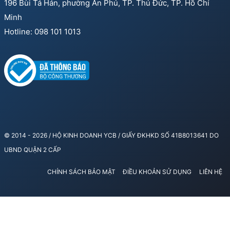
196 Bùi Tá Hán, phường An Phú, TP. Thủ Đức, TP. Hồ Chí
Minh
Hotline: 098 101 1013
© 2014 - 2026 / HỘ KINH DOANH YCB / GIẤY ĐKHKD SỐ 41B8013641 DO
UBND QUẬN 2 CẤP
CHÍNH SÁCH BẢO MẬT
ĐIỀU KHOẢN SỬ DỤNG
LIÊN HỆ