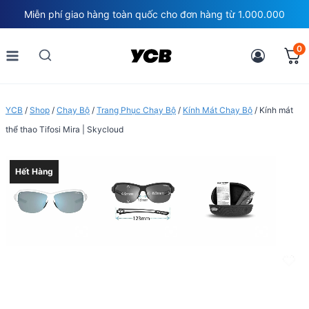
Skip
Miễn phí giao hàng toàn quốc cho đơn hàng từ 1.000.000
to
content
0
YCB
/
Shop
/
Chạy Bộ
/
Trang Phục Chạy Bộ
/
Kính Mát Chạy Bộ
/
Kính mát
thể thao Tifosi Mira | Skycloud
Hết Hàng