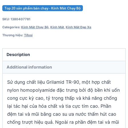
Top 20 sản phẩm bán chạy - Kính Mát Chạy Bộ
SKU:
1380407781
Categories:
Kính Mát Chạy Bộ
,
Kính Mát
,
Kính Mát Đạp Xe
Thương hiệu:
Tifosi
Description
Additional information
Sử dụng chất liệu Grilamid TR-90, một hợp chất
nylon homopolyamide đặc trưng bởi độ bền khi uốn
cong cực kỳ cao, tỷ trọng thấp và khả năng chống
lại tác hại của hóa chất và tia cực tím cao. Phần
đệm tai và mũi bằng cao su ưa nước thấm hút cao
chống trượt hiệu quả. Ngoài ra phần đệm tai và mũi