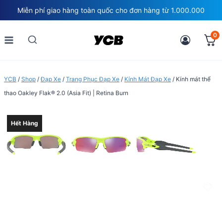
Skip
Miễn phí giao hàng toàn quốc cho đơn hàng từ 1.000.000
to
content
0
YCB
/
Shop
/
Đạp Xe
/
Trang Phục Đạp Xe
/
Kính Mát Đạp Xe
/
Kính mát thể
thao Oakley Flak® 2.0 (Asia Fit) | Retina Burn
Hết Hàng