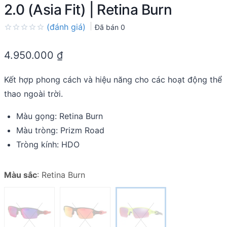
2.0 (Asia Fit) | Retina Burn
(đánh giá)
Đã bán
0
Rated
0.0
4.950.000
₫
out
of
5
Kết hợp phong cách và hiệu năng cho các hoạt động thể
thao ngoài trời.
Màu gọng: Retina Burn
Màu tròng: Prizm Road
Tròng kính: HDO
Màu sắc
:
Retina Burn