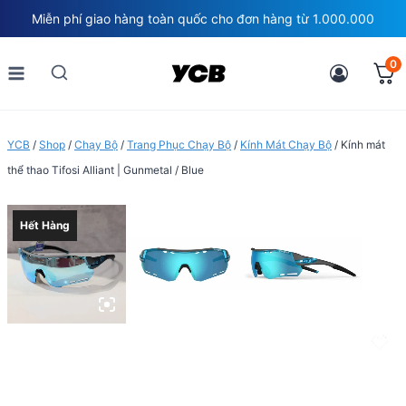
Skip
Miễn phí giao hàng toàn quốc cho đơn hàng từ 1.000.000
to
content
0
YCB
/
Shop
/
Chạy Bộ
/
Trang Phục Chạy Bộ
/
Kính Mát Chạy Bộ
/
Kính mát
thể thao Tifosi Alliant | Gunmetal / Blue
Hết Hàng