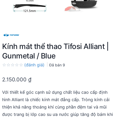
Kính mát thể thao Tifosi Alliant |
Gunmetal / Blue
(đánh giá)
Đã bán
9
Rated
0.0
2.150.000
₫
out
of
5
Với thiết kế góc cạnh sử dụng chất liệu cao cấp định
hình Alliant là chiếc kính mát đẳng cấp. Tròng kính cải
thiện khả năng thoáng khí cùng phần đệm tai và mũi
được trang bị lớp cao su ưa nước giúp tăng độ bám khi