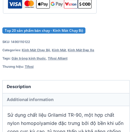
Top 20 sản phẩm bán chạy - Kính Mát Chạy Bộ
SKU:
1490110122
Categories:
Kính Mát Chạy Bộ
,
Kính Mát
,
Kính Mát Đạp Xe
Tags:
Gắn tròng kính thuốc
,
Tifosi Alliant
Thương hiệu:
Tifosi
Description
Additional information
Sử dụng chất liệu Grilamid TR-90, một hợp chất
nylon homopolyamide đặc trưng bởi độ bền khi uốn
cong cực kỳ cao, tỷ trọng thấp và khả năng chống