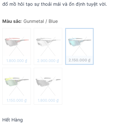
đổ mồ hôi tạo sự thoải mái và ổn định tuyệt vời.
Màu sắc
:
Gunmetal / Blue
2.150.000
₫
1.800.000
₫
2.900.000
₫
1.150.000
₫
1.800.000
₫
Hết Hàng