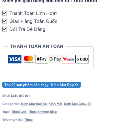
Miễn phí giao hàng cho đơn từ 1.000.000đ
Crit
|
Thanh Toán Linh Hoạt
Matte
Giao Hàng Toàn Quốc
Black
Đổi Trả Dễ Dàng
quantity
THANH TOÁN AN TOÀN
Top 20 sản phẩm bán chạy - Kính Mát Đạp Xe
SKU:
1340100101
Categories:
Kính Mát Đạp Xe
,
Kính Mát
,
Kính Mát Chạy Bộ
Tags:
Tifosi Crit
,
Tifosi Enliven Bike
Thương hiệu:
Tifosi