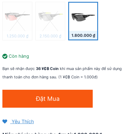
1.800.000
₫
1.250.000
₫
2.150.000
₫
Còn hàng
Bạn sẽ nhận được
36 ¥₵฿ Coin
khi mua sản phẩm này để sử dụng
thanh toán cho đơn hàng sau. (1 ¥₵฿ Coin = 1.000đ)
Kính
Đặt Mua
mát
thể
thao
Yêu Thích
Tifosi