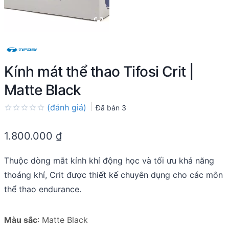
Kính mát thể thao Tifosi Crit |
Matte Black
(đánh giá)
Đã bán
3
Rated
0.0
1.800.000
₫
out
of
5
Thuộc dòng mắt kính khí động học và tối ưu khả năng
thoáng khí, Crit được thiết kế chuyên dụng cho các môn
thể thao endurance.
Màu sắc
:
Matte Black