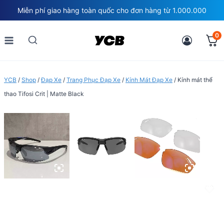
Skip
Miễn phí giao hàng toàn quốc cho đơn hàng từ 1.000.000
to
content
0
YCB
/
Shop
/
Đạp Xe
/
Trang Phục Đạp Xe
/
Kính Mát Đạp Xe
/
Kính mát thể
thao Tifosi Crit | Matte Black